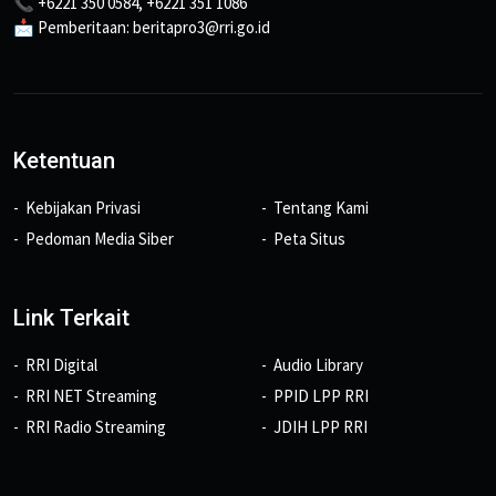
📞 +6221 350 0584, +6221 351 1086
📩 Pemberitaan: beritapro3@rri.go.id
Ketentuan
Kebijakan Privasi
Tentang Kami
Pedoman Media Siber
Peta Situs
Link Terkait
RRI Digital
Audio Library
RRI NET Streaming
PPID LPP RRI
RRI Radio Streaming
JDIH LPP RRI