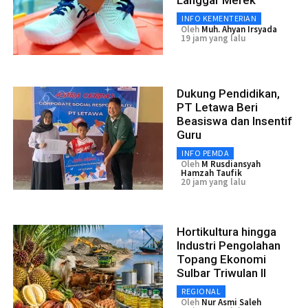
INFO KEMENTERIAN
Oleh
Muh. Ahyan Irsyada
19 jam yang lalu
Dukung Pendidikan,
PT Letawa Beri
Beasiswa dan Insentif
Guru
INFO PEMDA
Oleh
M Rusdiansyah
Hamzah Taufik
20 jam yang lalu
Hortikultura hingga
Industri Pengolahan
Topang Ekonomi
Sulbar Triwulan II
REGIONAL
Oleh
Nur Asmi Saleh