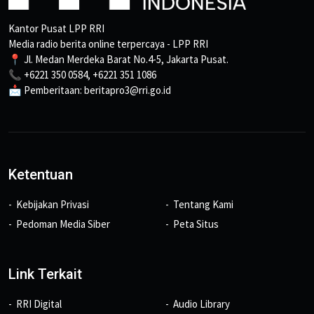
Kantor Pusat LPP RRI
Media radio berita online terpercaya - LPP RRI
📍 Jl. Medan Merdeka Barat No.4-5, Jakarta Pusat.
📞 +6221 350 0584, +6221 351 1086
📩 Pemberitaan: beritapro3@rri.go.id
Ketentuan
Kebijakan Privasi
Tentang Kami
Pedoman Media Siber
Peta Situs
Link Terkait
RRI Digital
Audio Library