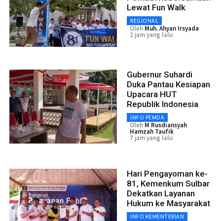
Lewat Fun Walk
REGIONAL
Oleh
Muh. Ahyan Irsyada
2 jam yang lalu
Gubernur Suhardi
Duka Pantau Kesiapan
Upacara HUT
Republik Indonesia
INFO PEMDA
Oleh
M Rusdiansyah
Hamzah Taufik
7 jam yang lalu
Hari Pengayoman ke-
81, Kemenkum Sulbar
Dekatkan Layanan
Hukum ke Masyarakat
INFO KEMENTERIAN