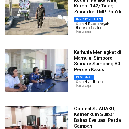
Korem 142/Tatag
Ziarah ke TMP Pati'di
INFO PARLEMEN
Oleh
M Rusdiansyah
Hamzah Taufik
baru saja
Karhutla Meningkat di
Mamuju, Simboro–
Sumare Sumbang 80
Persen Kasus
REGIONAL
Oleh
Muh. Ilham
baru saja
Optimal SUARAKU,
Kemenkum Sulbar
Bahas Evaluasi Perda
Sampah