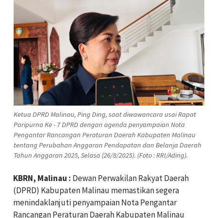
Ketua DPRD Malinau, Ping Ding, saat diwawancara usai Rapat
Paripurna Ke - 7 DPRD dengan agenda penyampaian Nota
Pengantar Rancangan Peraturan Daerah Kabupaten Malinau
tentang Perubahan Anggaran Pendapatan dan Belanja Daerah
Tahun Anggaran 2025, Selasa (26/8/2025). (Foto : RRI/Ading).
KBRN, Malinau :
Dewan Perwakilan Rakyat Daerah
(DPRD) Kabupaten Malinau memastikan segera
menindaklanjuti penyampaian Nota Pengantar
Rancangan Peraturan Daerah Kabupaten Malinau