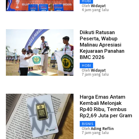
HOBI
Oleh
Widayat
4 jam yang lalu
Diikuti Ratusan
Peserta, Wabup
Malinau Apresiasi
Kejuaraan Panahan
BMC 2026
HOBI
Oleh
Widayat
7 jam yang lalu
Harga Emas Antam
Kembali Melonjak
Rp40 Ribu, Tembus
Rp2,69 Juta per Gram
BISNIS
Oleh
Ading Reflin
7 jam yang lalu