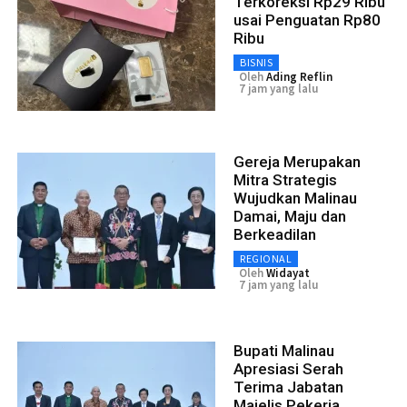
Terkoreksi Rp29 Ribu
usai Penguatan Rp80
Ribu
BISNIS
Oleh
Ading Reflin
7 jam yang lalu
Gereja Merupakan
Mitra Strategis
Wujudkan Malinau
Damai, Maju dan
Berkeadilan
REGIONAL
Oleh
Widayat
7 jam yang lalu
Bupati Malinau
Apresiasi Serah
Terima Jabatan
Majelis Pekerja