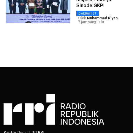
Sinode GKPI
DAERAH 3T
Oleh
Muhammad Riyan
7 jam yang lalu
Kantor Pusat LPP RRI