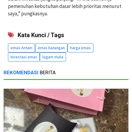
pemenuhan kebutuhan dasar lebih prioritas menurut
saya,” pungkasnya.
Kata Kunci / Tags
emas Antam
emas batangan
harga emas
Investasi emas
logam mulia
REKOMENDASI
BERITA