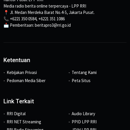
Media radio berita online terpercaya - LPP RRI
📍 Jl. Medan Merdeka Barat No.4-5, Jakarta Pusat.
📞 +6221 350 0584, +6221 351 1086
📩 Pemberitaan: beritapro3@rri.go.id
Ketentuan
Kebijakan Privasi
Tentang Kami
Pedoman Media Siber
Peta Situs
Link Terkait
RRI Digital
Audio Library
RRI NET Streaming
PPID LPP RRI
RRI Radio Streaming
JDIH LPP RRI