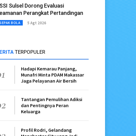
SSI Sulsel Dorong Evaluasi
eamanan Perangkat Pertandingan
5 Agt 2026
SEPAK BOLA
ERITA
TERPOPULER
Hadapi Kemarau Panjang,
01
Munafri Minta PDAM Makassar
Jaga Pelayanan Air Bersih
Tantangan Pemulihan Adiksi
02
dan Pentingnya Peran
Keluarga
Profil Rodri, Gelandang
03