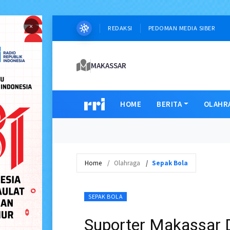
×
REDAKSI
PEDOMAN MEDIA SIBER
MAKASSAR
HOME
BERITA
OLAHR
Home
Olahraga
Sepak Bola
SEPAK BOLA
Suporter Makassar 