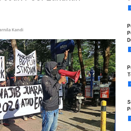
P
arnila Kandi
P
D
P
T
S
P