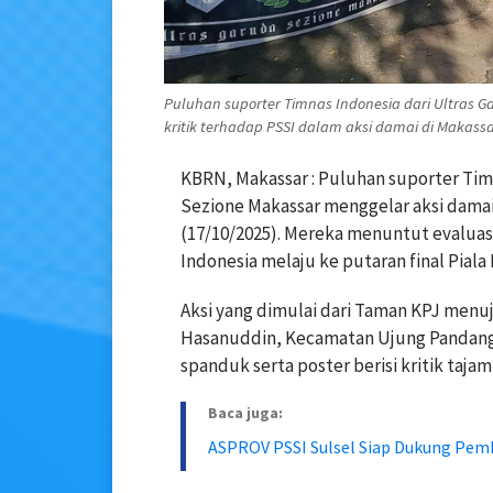
Puluhan suporter Timnas Indonesia dari Ultras
kritik terhadap PSSI dalam aksi damai di Makassa
KBRN, Makassar : Puluhan suporter Tim
Sezione Makassar menggelar aksi damai
(17/10/2025). Mereka menuntut evaluasi
Indonesia melaju ke putaran final Piala 
Aksi yang dimulai dari Taman KPJ menuj
Hasanuddin, Kecamatan Ujung Pandang
spanduk serta poster berisi kritik taja
Baca juga:
ASPROV PSSI Sulsel Siap Dukung Pe