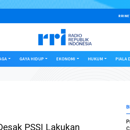
RRINE
AGA
GAYA HIDUP
EKONOMI
HUKUM
PIALA 
B
P
Desak PSSI Lakukan
C