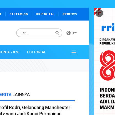
×
T
STREAMING
RRIDIGITAL
RRINEWS
ID
DUNIA 2026
EDITORIAL
ERITA
LAINNYA
rofil Rodri, Gelandang Manchester
ity yang Jadi Kunci Permainan