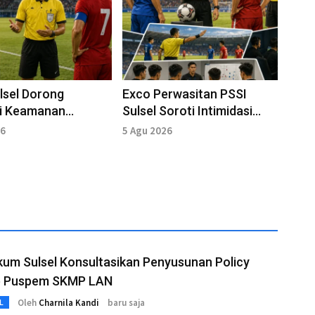
lsel Dorong
Exco Perwasitan PSSI
si Keamanan
Sulsel Soroti Intimidasi
kat Pertandingan
Terhadap Wasit di
26
5 Agu 2026
Makassar
um Sulsel Konsultasikan Penyusunan Policy
ke Puspem SKMP LAN
Oleh
Charnila Kandi
baru saja
L