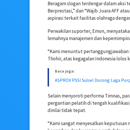
Beragam slogan terdengar dalam aksi te
Berprestasi,” dan “Wajib Juara AFF atau
aspirasi terkait fasilitas olahraga deng
Perwakilan suporter, Emon, menyatak
lemahnya manajemen dan kepemimpina
“Kami menuntut pertanggungjawaban 
Thohir, atas kegagalan Indonesia lolos k
Baca juga:
ASPROV PSSI Sulsel Dorong Laga Porp
Selain menyoroti performa Timnas, pa
pergantian pelatih di tengah kualifika
dinilai tidak tepat.
“Kami sangat menyesalkan keputusan me