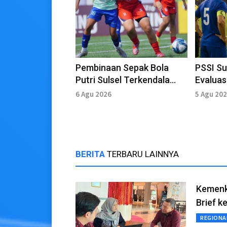
Pembinaan Sepak Bola
PSSI Su
Putri Sulsel Terkendala
Evalua
Fasilitas Latihan
Perang
6 Agu 2026
5 Agu 20
BERITA
TERBARU LAINNYA
Kemenk
Brief 
REGIONA