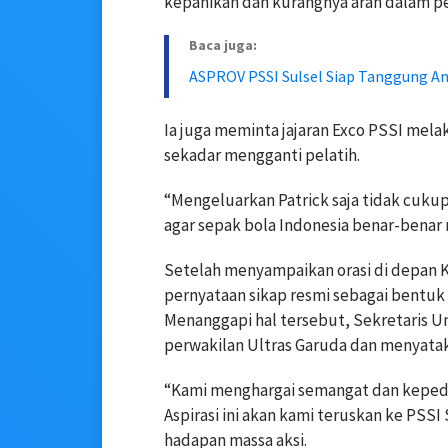
kepanikan dan kurangnya arah dalam pe
Baca juga:
ASPROV PSSI Sulsel Siap Tanggung 
Ia juga meminta jajaran Exco PSSI mel
sekadar mengganti pelatih.
“Mengeluarkan Patrick saja tidak cuku
agar sepak bola Indonesia benar-benar
Setelah menyampaikan orasi di depan K
pernyataan sikap resmi sebagai bentuk 
Menanggapi hal tersebut, Sekretaris 
perwakilan Ultras Garuda dan menyata
“Kami menghargai semangat dan kepedu
Aspirasi ini akan kami teruskan ke PSSI
hadapan massa aksi.