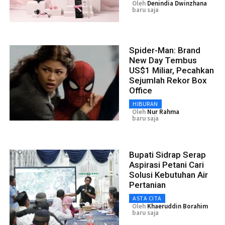
Oleh
Denindia Dwinzhana
baru saja
Spider-Man: Brand
New Day Tembus
US$1 Miliar, Pecahkan
Sejumlah Rekor Box
Office
HIBURAN
Oleh
Nur Rahma
baru saja
Bupati Sidrap Serap
Aspirasi Petani Cari
Solusi Kebutuhan Air
Pertanian
ASTA CITA
Oleh
Khaeruddin Borahim
baru saja