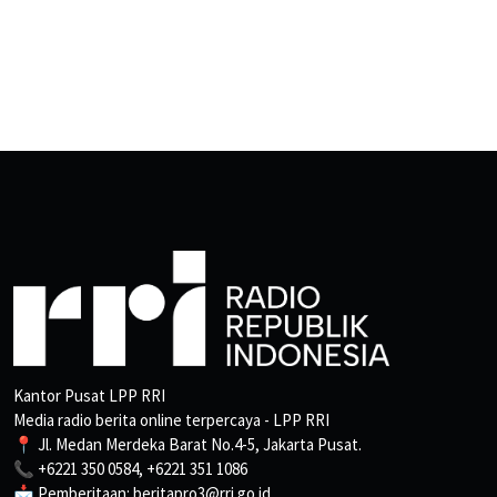
Kantor Pusat LPP RRI
Media radio berita online terpercaya - LPP RRI
📍 Jl. Medan Merdeka Barat No.4-5, Jakarta Pusat.
📞 +6221 350 0584, +6221 351 1086
📩 Pemberitaan: beritapro3@rri.go.id