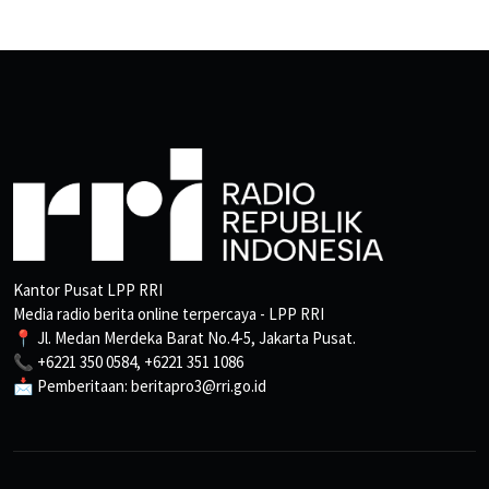
Kantor Pusat LPP RRI
Media radio berita online terpercaya - LPP RRI
📍 Jl. Medan Merdeka Barat No.4-5, Jakarta Pusat.
📞 +6221 350 0584, +6221 351 1086
📩 Pemberitaan: beritapro3@rri.go.id