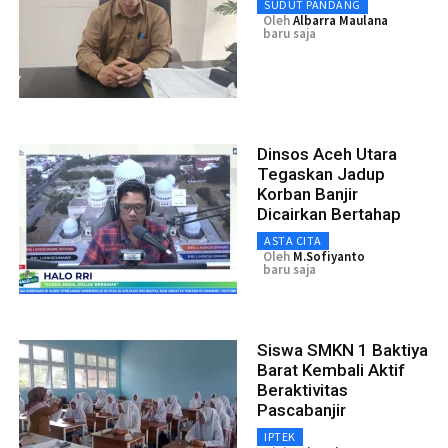
SUDUT PANDANG
Oleh
Albarra Maulana
baru saja
Dinsos Aceh Utara
Tegaskan Jadup
Korban Banjir
Dicairkan Bertahap
ASTA CITA
Oleh
M.Sofiyanto
baru saja
Siswa SMKN 1 Baktiya
Barat Kembali Aktif
Beraktivitas
Pascabanjir
IPTEK