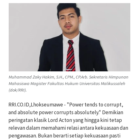
Muhammad Zaky Hakim, S.H., CPM., CP.Arb. Sekretaris Himpunan
Mahasiswa Magister Fakultas Hukum Universitas Malikussaleh
(dok/RRI).
RRI.CO.ID,Lhokseumawe - "Power tends to corrupt,
and absolute power corrupts absolutely." Demikian
peringatan klasik Lord Acton yang hingga kini tetap
relevan dalam memahami relasi antara kekuasaan dan
pengawasan. Bukan berarti setiap kekuasaan pasti