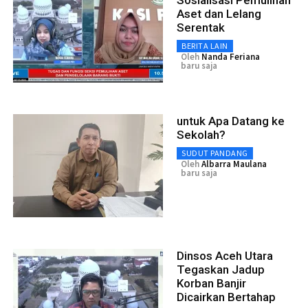
Sosialisasi Pemulihan
Aset dan Lelang
Serentak
BERITA LAIN
Oleh
Nanda Feriana
baru saja
untuk Apa Datang ke
Sekolah?
SUDUT PANDANG
Oleh
Albarra Maulana
baru saja
Dinsos Aceh Utara
Tegaskan Jadup
Korban Banjir
Dicairkan Bertahap