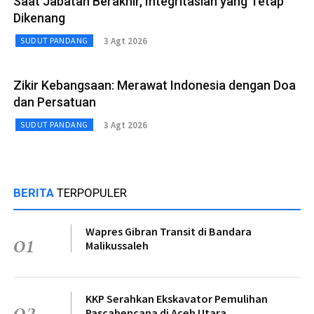
Saat Jabatan Berakhir, Integritaslah yang Tetap
Dikenang
3 Agt 2026
SUDUT PANDANG
Zikir Kebangsaan: Merawat Indonesia dengan Doa
dan Persatuan
3 Agt 2026
SUDUT PANDANG
BERITA
TERPOPULER
Wapres Gibran Transit di Bandara
01
Malikussaleh
KKP Serahkan Ekskavator Pemulihan
02
Pascabencana di Aceh Utara