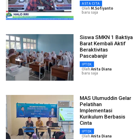
ASTA CITA
Oleh
M.Sofiyanto
baru saja
Siswa SMKN 1 Baktiya
Barat Kembali Aktif
Beraktivitas
Pascabanjir
IPTEK
Oleh
Anita Diana
baru saja
MAS Ulumuddin Gelar
Pelatihan
Implementasi
Kurikulum Berbasis
Cinta
IPTEK
Oleh
Anita Diana