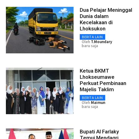
Dua Pelajar Meninggal
Dunia dalam
Kecelakaan di
Lhoksukon
BERITA LAIN
Oleh
T.moundary
baru saja
Ketua BKMT
Lhokseumawe
Perkuat Pembinaan
Majelis Taklim
BERITA LAIN
Oleh
Maimun
baru saja
Bupati Al Farlaky
Temui Mendagri