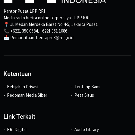
Kantor Pusat LPP RRI
Media radio berita online terpercaya - LPP RRI
📍 Jl. Medan Merdeka Barat No.4-5, Jakarta Pusat.
📞 +6221 350 0584, +6221 351 1086
📩 Pemberitaan: beritapro3@rri.go.id
Ketentuan
Kebijakan Privasi
Tentang Kami
Pedoman Media Siber
Peta Situs
Link Terkait
RRI Digital
Audio Library