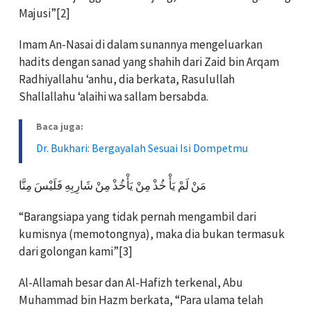
Majusi”[2]
Imam An-Nasai di dalam sunannya mengeluarkan
hadits dengan sanad yang shahih dari Zaid bin Arqam
Radhiyallahu ‘anhu, dia berkata, Rasulullah
Shallallahu ‘alaihi wa sallam bersabda.
Baca juga:
Dr. Bukhari: Bergayalah Sesuai Isi Dompetmu
مَنْ لَمْ يَأْ خُذْ مِنْ يَأْخُذْ مِنْ شَارِبِهِ فَلَيْسَ مِنَّا
“Barangsiapa yang tidak pernah mengambil dari
kumisnya (memotongnya), maka dia bukan termasuk
dari golongan kami”[3]
Al-Allamah besar dan Al-Hafizh terkenal, Abu
Muhammad bin Hazm berkata, “Para ulama telah