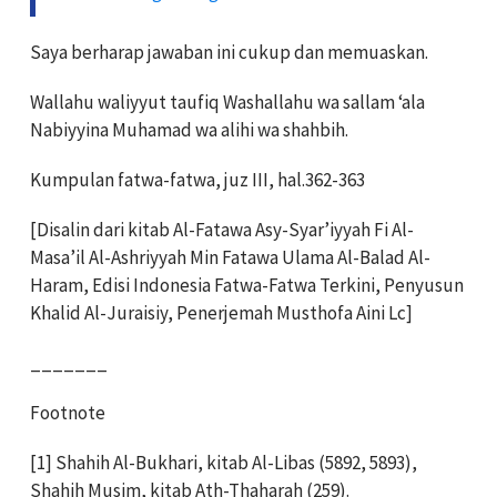
Saya berharap jawaban ini cukup dan memuaskan.
Wallahu waliyyut taufiq Washallahu wa sallam ‘ala
Nabiyyina Muhamad wa alihi wa shahbih.
Kumpulan fatwa-fatwa, juz III, hal.362-363
[Disalin dari kitab Al-Fatawa Asy-Syar’iyyah Fi Al-
Masa’il Al-Ashriyyah Min Fatawa Ulama Al-Balad Al-
Haram, Edisi Indonesia Fatwa-Fatwa Terkini, Penyusun
Khalid Al-Juraisiy, Penerjemah Musthofa Aini Lc]
_______
Footnote
[1] Shahih Al-Bukhari, kitab Al-Libas (5892, 5893),
Shahih Musim, kitab Ath-Thaharah (259).