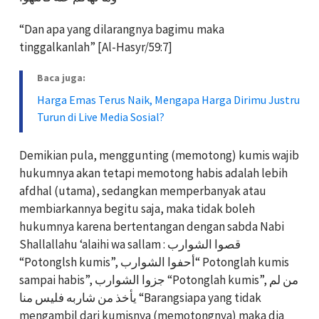
“Dan apa yang dilarangnya bagimu maka
tinggalkanlah” [Al-Hasyr/59:7]
Baca juga:
Harga Emas Terus Naik, Mengapa Harga Dirimu Justru
Turun di Live Media Sosial?
Demikian pula, menggunting (memotong) kumis wajib
hukumnya akan tetapi memotong habis adalah lebih
afdhal (utama), sedangkan memperbanyak atau
membiarkannya begitu saja, maka tidak boleh
hukumnya karena bertentangan dengan sabda Nabi
Shallallahu ‘alaihi wa sallam : قصوا الشوارب
“Potonglsh kumis”, أحفوا الشوارب“ Potonglah kumis
sampai habis”, جزوا الشوارب “Potonglah kumis”, من لم
يأخذ من شاربه فليس منا “Barangsiapa yang tidak
mengambil dari kumisnya (memotongnya) maka dia