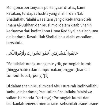
Mengenai pertanyaan-pertanyaan di atas, kami
katakan, terdapat hadits yang shahih dari Nabi
Shallallahu ‘alaihi wa sallam yang dikeluarkan oleh
Imam Al-Bukhari dan Muslim di dalam kitab Shahih
keduanya dari hadits Ibnu Umar Radhiyallahu ‘anhuma
dia berkata. Rasulullah Shallallahu ‘alaihi wa sallam
bersabda.
خَالِفُواالْمُشْرِكِيْنَ أَحْفُواالشَّوَارِبَ وَأَوْفُوااللِّحَى
“Selisihilah orang-orang musyrik, potonglah kumis
(hingga habis) dan sempurnakan jenggot (biarkan
tumbuh lebat,-peny)’[1]
Di dalam shahih Muslim dari Abu Hurairah Radhiyallahu
‘anhu, dia berkata, Rasulullah Shallallahu ‘alaihi wa
sallam bersabda. “(artinya) : Potonglah kumis dan
biarkanlah jenggot memanjang, selisihilah orang-orang