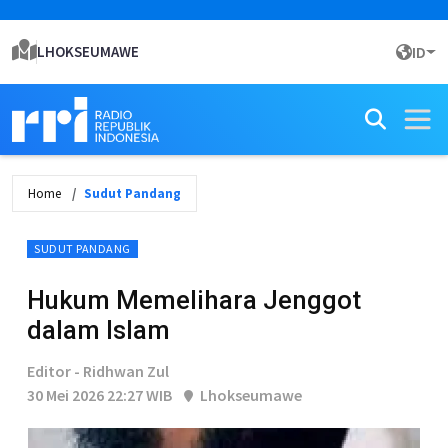
LHOKSEUMAWE
ID
Home
Sudut Pandang
SUDUT PANDANG
Hukum Memelihara Jenggot
dalam Islam
Editor - Ridhwan Zul
30 Mei 2026 22:27 WIB
Lhokseumawe