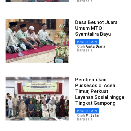
baru saja
Desa Beunot Juara
Umum MTQ
Syamtalira Bayu
BERITA LAIN
Oleh
Anita Diana
baru saja
Pembentukan
Puskesos di Aceh
Timur, Perkuat
Layanan Sosial hingga
Tingkat Gampong
BERITA LAIN
Oleh
M. Jafar
baru saja