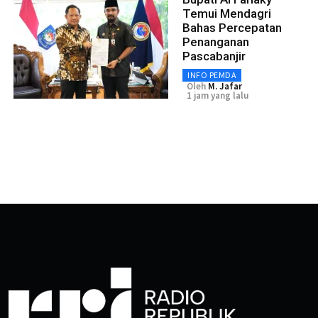
Temui Mendagri
Bahas Percepatan
Penanganan
Pascabanjir
INFO PEMDA
Oleh
M. Jafar
1 jam yang lalu