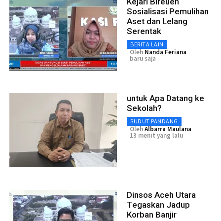
Kejari Bireuen
Sosialisasi Pemulihan
Aset dan Lelang
Serentak
BERITA LAIN
Oleh
Nanda Feriana
baru saja
untuk Apa Datang ke
Sekolah?
SUDUT PANDANG
Oleh
Albarra Maulana
13 menit yang lalu
Dinsos Aceh Utara
Tegaskan Jadup
Korban Banjir