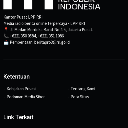
Kantor Pusat LPP RRI
Media radio berita online terpercaya - LPP RRI
📍 Jl. Medan Merdeka Barat No.4-5, Jakarta Pusat.
📞 +6221 350 0584, +6221 351 1086
📩 Pemberitaan: beritapro3@rri.go.id
Ketentuan
Kebijakan Privasi
Tentang Kami
Pedoman Media Siber
Peta Situs
Link Terkait