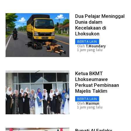
Dua Pelajar Meninggal
Dunia dalam
Kecelakaan di
Lhoksukon
BERITA LAIN
Oleh
T.moundary
1 jam yang lalu
Ketua BKMT
Lhokseumawe
Perkuat Pembinaan
Majelis Taklim
BERITA LAIN
Oleh
Maimun
1 jam yang lalu
Bupati Al Farlaky