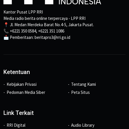
Kantor Pusat LPP RRI
Media radio berita online terpercaya - LPP RRI
📍 Jl. Medan Merdeka Barat No.4-5, Jakarta Pusat.
📞 +6221 350 0584, +6221 351 1086
📩 Pemberitaan: beritapro3@rri.go.id
Ketentuan
Kebijakan Privasi
Tentang Kami
Pedoman Media Siber
Peta Situs
Link Terkait
RRI Digital
Audio Library