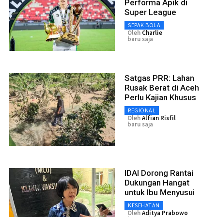
Performa Apik di
Super League
SEPAK BOLA
Oleh
Charlie
baru saja
Satgas PRR: Lahan
Rusak Berat di Aceh
Perlu Kajian Khusus
REGIONAL
Oleh
Alfian Risfil
baru saja
IDAI Dorong Rantai
Dukungan Hangat
untuk Ibu Menyusui
KESEHATAN
Oleh
Aditya Prabowo