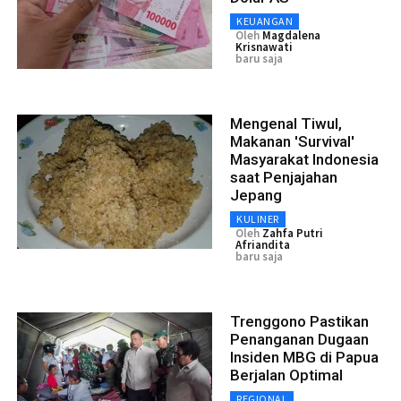
KEUANGAN
Oleh
Magdalena
Krisnawati
baru saja
Mengenal Tiwul,
Makanan 'Survival'
Masyarakat Indonesia
saat Penjajahan
Jepang
KULINER
Oleh
Zahfa Putri
Afriandita
baru saja
Trenggono Pastikan
Penanganan Dugaan
Insiden MBG di Papua
Berjalan Optimal
REGIONAL