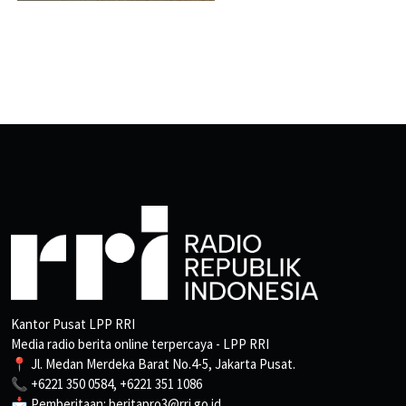
Kantor Pusat LPP RRI
Media radio berita online terpercaya - LPP RRI
📍 Jl. Medan Merdeka Barat No.4-5, Jakarta Pusat.
📞 +6221 350 0584, +6221 351 1086
📩 Pemberitaan: beritapro3@rri.go.id