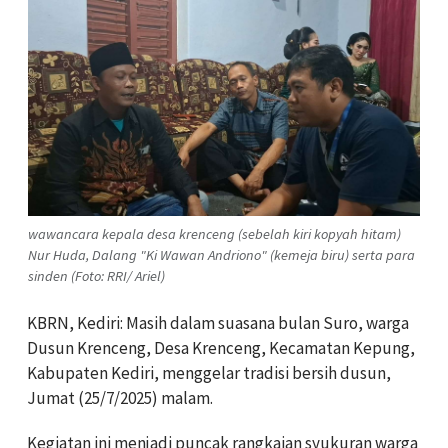
wawancara kepala desa krenceng (sebelah kiri kopyah hitam)
Nur Huda, Dalang "Ki Wawan Andriono" (kemeja biru) serta para
sinden (Foto: RRI/ Ariel)
KBRN, Kediri: Masih dalam suasana bulan Suro, warga
Dusun Krenceng, Desa Krenceng, Kecamatan Kepung,
Kabupaten Kediri, menggelar tradisi bersih dusun,
Jumat (25/7/2025) malam.
Kegiatan ini menjadi puncak rangkaian syukuran warga