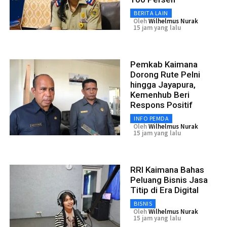
BERITA LAIN
Oleh
Wilhelmus Nurak
15 jam yang lalu
Pemkab Kaimana
Dorong Rute Pelni
hingga Jayapura,
Kemenhub Beri
Respons Positif
INFO PEMDA
Oleh
Wilhelmus Nurak
15 jam yang lalu
RRI Kaimana Bahas
Peluang Bisnis Jasa
Titip di Era Digital
BISNIS
Oleh
Wilhelmus Nurak
15 jam yang lalu