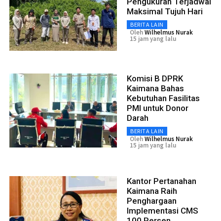
Pengukuran Terjadwal
Maksimal Tujuh Hari
BERITA LAIN
Oleh
Wilhelmus Nurak
15 jam yang lalu
Komisi B DPRK
Kaimana Bahas
Kebutuhan Fasilitas
PMI untuk Donor
Darah
BERITA LAIN
Oleh
Wilhelmus Nurak
15 jam yang lalu
Kantor Pertanahan
Kaimana Raih
Penghargaan
Implementasi CMS
100 Persen