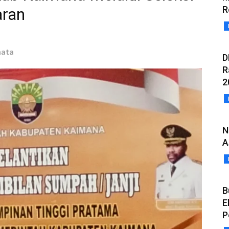
R
aran
mata
D
R
2
N
A
B
E
P