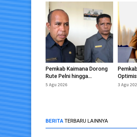
Pemkab Kaimana Dorong
Pemkab
Rute Pelni hingga
Optimis
Jayapura, Kemenhub Beri
Merah 
5 Agu 2026
3 Agu 20
Respons Positif
Ekonom
BERITA
TERBARU LAINNYA