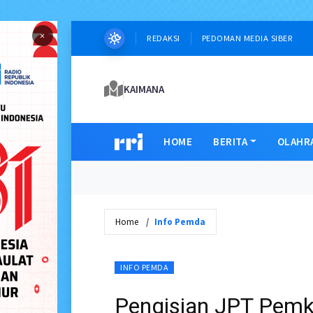
×
REDAKSI
PEDOMAN MEDIA SIBER
KAIMANA
HOME
BERITA
OLAHR
Home
Info Pemda
INFO PEMDA
Pengisian JPT Pemk