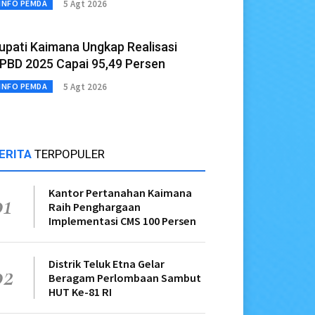
5 Agt 2026
INFO PEMDA
upati Kaimana Ungkap Realisasi
PBD 2025 Capai 95,49 Persen
5 Agt 2026
INFO PEMDA
ERITA
TERPOPULER
Kantor Pertanahan Kaimana
01
Raih Penghargaan
Implementasi CMS 100 Persen
Distrik Teluk Etna Gelar
02
Beragam Perlombaan Sambut
HUT Ke-81 RI