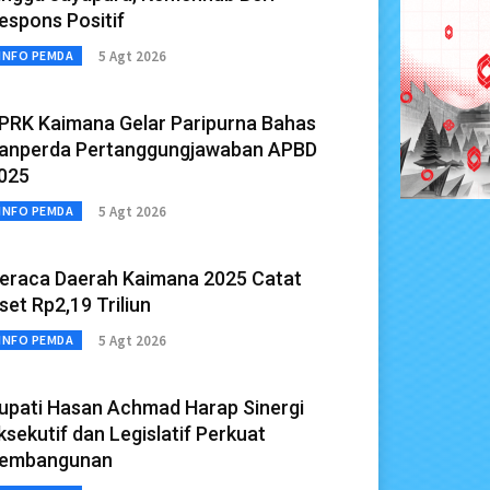
espons Positif
5 Agt 2026
INFO PEMDA
PRK Kaimana Gelar Paripurna Bahas
anperda Pertanggungjawaban APBD
025
5 Agt 2026
INFO PEMDA
eraca Daerah Kaimana 2025 Catat
set Rp2,19 Triliun
5 Agt 2026
INFO PEMDA
upati Hasan Achmad Harap Sinergi
ksekutif dan Legislatif Perkuat
embangunan