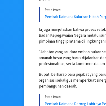
Baca juga:
Pemkab Kaimana Salurkan Hibah Parpo
Ia juga menjelaskan bahwa proses sele
Badan Kepegawaian Negara
melalui sur
pimpinan tinggi pratama di lingkunga
“Jabatan yang saudara emban bukan se
amanah besar yang harus dijalankan de
profesionalitas, serta komitmen dalam
Bupati berharap para pejabat yang ba
organisasi sekaligus memperkuat siner
pembangunan daerah.
Baca juga:
Pemkab Kaimana Dorong Lahirnya Pe