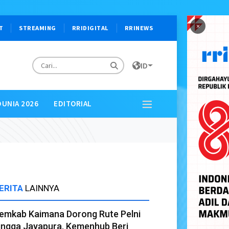
×
T
STREAMING
RRIDIGITAL
RRINEWS
ID
DUNIA 2026
EDITORIAL
ERITA
LAINNYA
emkab Kaimana Dorong Rute Pelni
ingga Jayapura, Kemenhub Beri