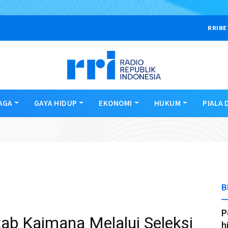
RRINE
AGA
GAYA HIDUP
EKONOMI
HUKUM
PIALA 
B
P
ab Kaimana Melalui Seleksi
h