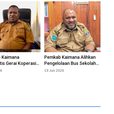
 Kaimana
Pemkab Kaimana Alihkan
tis Gerai Koperasi
Pengelolaan Bus Sekolah
Putih Dorong
ke Dinas Perhubungan
26
19 Jun 2026
i Kampung