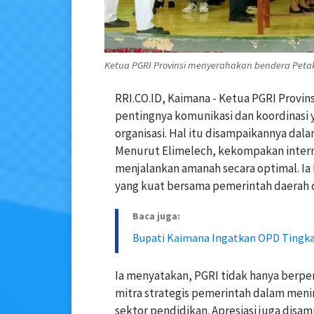
Ketua PGRI Provinsi menyerahakan bendera Petak
RRI.CO.ID, Kaimana - Ketua PGRI Provi
pentingnya komunikasi dan koordinasi 
organisasi. Hal itu disampaikannya d
Menurut Elimelech, kekompakan intern
menjalankan amanah secara optimal. I
yang kuat bersama pemerintah daerah
Baca juga:
Bupati Kaimana Ingatkan OPD Tingka
Ia menyatakan, PGRI tidak hanya berpera
mitra strategis pemerintah dalam meni
sektor pendidikan. Apresiasi juga dis