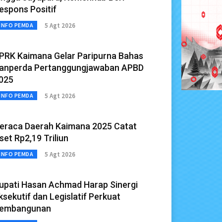
espons Positif
5 Agt 2026
INFO PEMDA
PRK Kaimana Gelar Paripurna Bahas
anperda Pertanggungjawaban APBD
025
5 Agt 2026
INFO PEMDA
eraca Daerah Kaimana 2025 Catat
set Rp2,19 Triliun
5 Agt 2026
INFO PEMDA
upati Hasan Achmad Harap Sinergi
ksekutif dan Legislatif Perkuat
embangunan