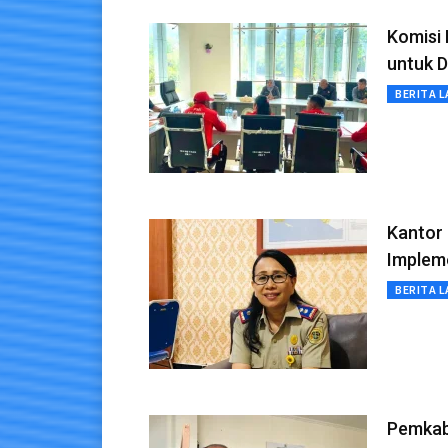
Komisi 
untuk 
BERITA L
Kantor
Implem
BERITA L
Pemkab