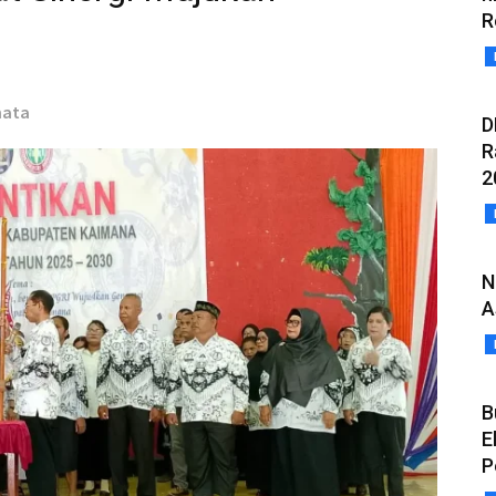
R
mata
D
R
2
N
A
B
E
P