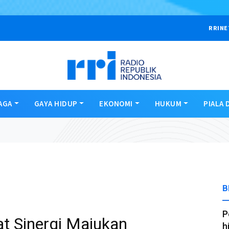
RRINE
AGA
GAYA HIDUP
EKONOMI
HUKUM
PIALA 
B
P
t Sinergi Majukan
h