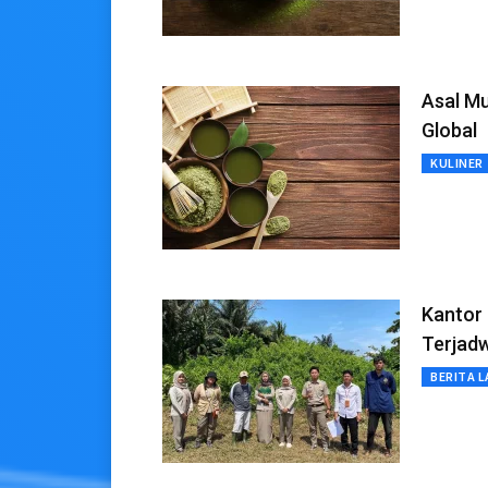
Asal Mu
Global
KULINER
Kantor
Terjadw
BERITA L