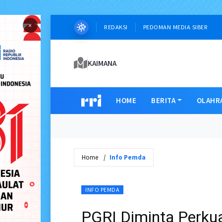
×
REDAKSI
PEDOMAN MEDIA SIBER
KAIMANA
HOME
BERITA
OLAHR
Home
Info Pemda
INFO PEMDA
PGRI Diminta Perkua