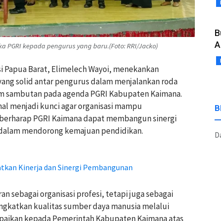
B
A
a PGRI kepada pengurus yang baru.(Foto: RRI/Jacko)
nsi Papua Barat, Elimelech Wayoi, menekankan
yang solid antar pengurus dalam menjalankan roda
alam sambutan pada agenda PGRI Kabupaten Kaimana.
al menjadi kunci agar organisasi mampu
B
a berharap PGRI Kaimana dapat membangun sinergi
 dalam mendorong kemajuan pendidikan.
Da
tkan Kinerja dan Sinergi Pembangunan
n sebagai organisasi profesi, tetapi juga sebagai
ngkatkan kualitas sumber daya manusia melalui
ampaikan kepada Pemerintah Kabupaten Kaimana atas