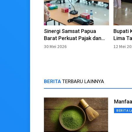
Sinergi Samsat Papua
Bupati 
Barat Perkuat Pajak dan
Lima T
Keamanan Kendaraan
Kepala
30 Mei 2026
12 Mei 2
BERITA
TERBARU LAINNYA
Manfaa
BERITA L