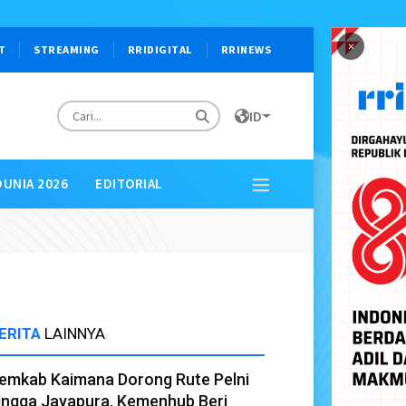
×
T
STREAMING
RRIDIGITAL
RRINEWS
ID
DUNIA 2026
EDITORIAL
ERITA
LAINNYA
emkab Kaimana Dorong Rute Pelni
ingga Jayapura, Kemenhub Beri