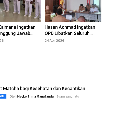
Kaimana Ingatkan
Hasan Achmad Ingatkan
anggung Jawab
OPD Libatkan Seluruh
 Kampung
Pegawai Aktif
026
24 Apr 2026
t Matcha bagi Kesehatan dan Kecantikan
Oleh
Meyke Thina Manufandu
6 jam yang lalu
AIN