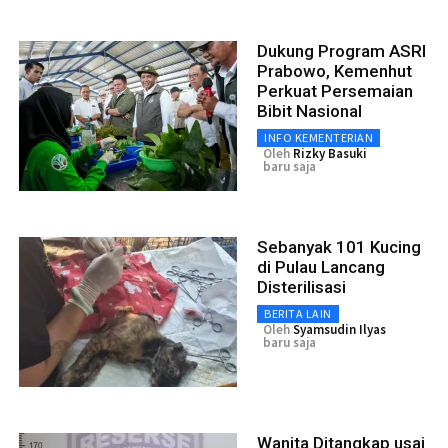
Dukung Program ASRI
Prabowo, Kemenhut
Perkuat Persemaian
Bibit Nasional
INFO KEMENTERIAN
Oleh
Rizky Basuki
baru saja
Sebanyak 101 Kucing
di Pulau Lancang
Disterilisasi
BERITA LAIN
Oleh
Syamsudin Ilyas
baru saja
Wanita Ditangkap usai