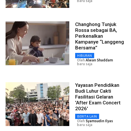
baru saja
Changhong Tunjuk
Rossa sebagai BA,
Perkenalkan
Kampanye “Langgeng
Bersama”
HIBURAN
Oleh
Alwan Shaddam
baru saja
Yayasan Pendidikan
Budi Luhur Cakti
Fasilitasi Gelaran
'After Exam Concert
2026'
BERITA LAIN
Oleh
Syamsudin Ilyas
baru saja