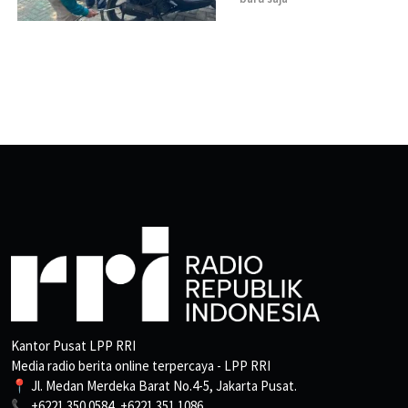
Kantor Pusat LPP RRI
Media radio berita online terpercaya - LPP RRI
📍 Jl. Medan Merdeka Barat No.4-5, Jakarta Pusat.
📞 +6221 350 0584, +6221 351 1086