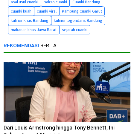
asal usul cuanki
bakso cuanki
Cuanki Bandung
cuanki kuah
cuanki viral
Kampung Cuanki Garut
kuliner khas Bandung
kuliner legendaris Bandung
makanan khas Jawa Barat
sejarah cuanki
REKOMENDASI
BERITA
Dari Louis Armstrong hingga Tony Bennett, Ini