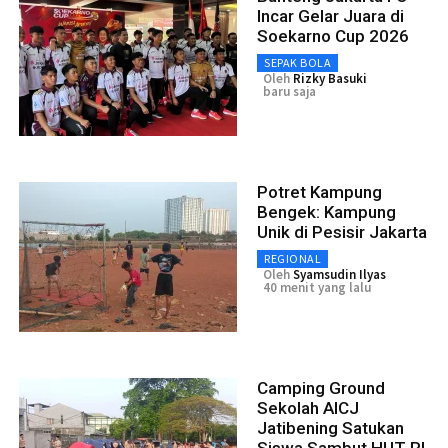
Incar Gelar Juara di
Soekarno Cup 2026
SEPAK BOLA
Oleh
Rizky Basuki
baru saja
Potret Kampung
Bengek: Kampung
Unik di Pesisir Jakarta
REGIONAL
Oleh
Syamsudin Ilyas
40 menit yang lalu
Camping Ground
Sekolah AICJ
Jatibening Satukan
Siswa Sambut HUT RI