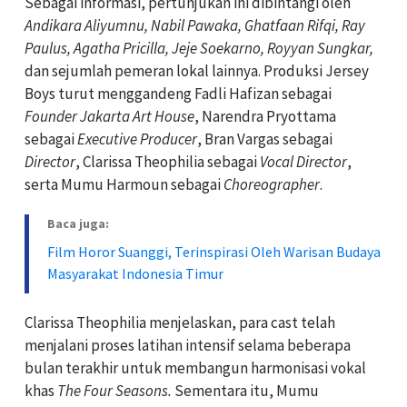
Sebagai informasi, pertunjukan ini dibintangi oleh
Andikara Aliyumnu, Nabil Pawaka, Ghatfaan Rifqi, Ray
Paulus, Agatha Pricilla, Jeje Soekarno, Royyan Sungkar,
dan sejumlah pemeran lokal lainnya. Produksi Jersey
Boys turut menggandeng Fadli Hafizan sebagai
Founder Jakarta Art House
, Narendra Pryottama
sebagai
Executive Producer
, Bran Vargas sebagai
Director
, Clarissa Theophilia sebagai
Vocal Director
,
serta Mumu Harmoun sebagai
Choreographer
.
Baca juga:
Film Horor Suanggi, Terinspirasi Oleh Warisan Budaya
Masyarakat Indonesia Timur
Clarissa Theophilia menjelaskan, para cast telah
menjalani proses latihan intensif selama beberapa
bulan terakhir untuk membangun harmonisasi vokal
khas
The Four Seasons.
Sementara itu, Mumu