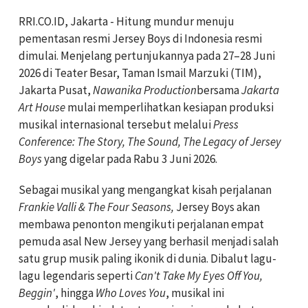
RRI.CO.ID, Jakarta - Hitung mundur menuju
pementasan resmi Jersey Boys di Indonesia resmi
dimulai. Menjelang pertunjukannya pada 27–28 Juni
2026 di Teater Besar, Taman Ismail Marzuki (TIM),
Jakarta Pusat,
Nawanika Production
bersama
Jakarta
Art House
mulai memperlihatkan kesiapan produksi
musikal internasional tersebut melalui
Press
Conference: The Story, The Sound, The Legacy of Jersey
Boys
yang digelar pada Rabu 3 Juni 2026.
Sebagai musikal yang mengangkat kisah perjalanan
Frankie Valli & The Four Seasons,
Jersey Boys akan
membawa penonton mengikuti perjalanan empat
pemuda asal New Jersey yang berhasil menjadi salah
satu grup musik paling ikonik di dunia. Dibalut lagu-
lagu legendaris seperti
Can't Take My Eyes Off You,
Beggin'
, hingga
Who Loves You
, musikal ini