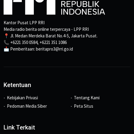
Kantor Pusat LPP RRI
Media radio berita online terpercaya - LPP RRI
📍 Jl. Medan Merdeka Barat No.4-5, Jakarta Pusat.
📞 +6221 350 0584, +6221 351 1086
📩 Pemberitaan: beritapro3@rri.go.id
Ketentuan
Kebijakan Privasi
Tentang Kami
Pedoman Media Siber
Peta Situs
Link Terkait