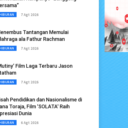
ersama”
7 Agt 2026
HIBURAN
enembus Tantangan Memulai
lahraga ala Fathur Rachman
7 Agt 2026
HIBURAN
Mutiny’ Film Laga Terbaru Jason
tatham
7 Agt 2026
HIBURAN
isah Pendidikan dan Nasionalisme di
ana Toraja, Film 'SOLATA' Raih
presiasi Dunia
6 Agt 2026
HIBURAN