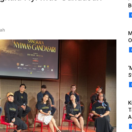
B
zah
M
O
‘
S
K
T
A