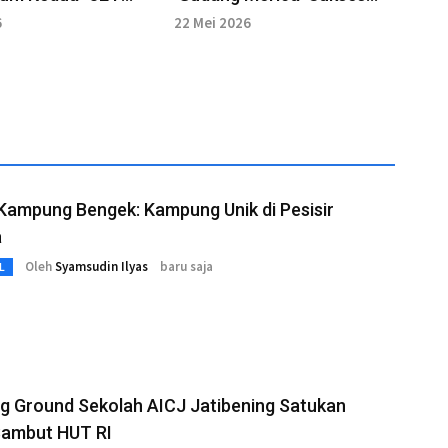
'"
Jaring Puluhan Ribu
6
22 Mei 2026
Penonton
Kampung Bengek: Kampung Unik di Pesisir
a
Oleh
Syamsudin Ilyas
baru saja
L
g Ground Sekolah AICJ Jatibening Satukan
Sambut HUT RI