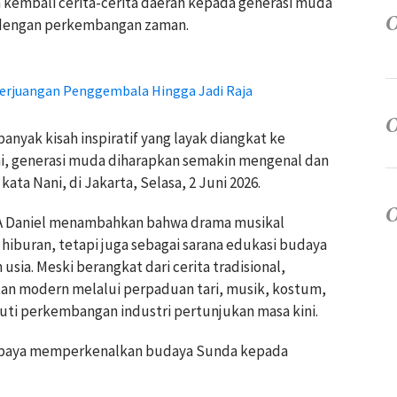
n kembali cerita-cerita daerah kepada generasi muda
 dengan perkembangan zaman.
 Perjuangan Penggembala Hingga Jadi Raja
nyak kisah inspiratif yang layak diangkat ke
ni, generasi muda diharapkan semakin mengenal dan
ata Nani, di Jakarta, Selasa, 2 Juni 2026.
 A Daniel menambahkan bahwa drama musikal
 hiburan, tetapi juga sebagai sarana edukasi budaya
usia. Meski berangkat dari cerita tradisional,
n modern melalui perpaduan tari, musik, kostum,
kuti perkembangan industri pertunjukan masa kini.
 upaya memperkenalkan budaya Sunda kepada