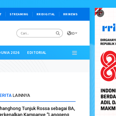
×
T
STREAMING
RRIDIGITAL
RRINEWS
ID
DUNIA 2026
EDITORIAL
ERITA
LAINNYA
hanghong Tunjuk Rossa sebagai BA,
erkenalkan Kampanye “Langgeng