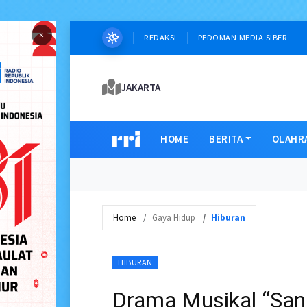
×
REDAKSI
PEDOMAN MEDIA SIBER
JAKARTA
HOME
BERITA
OLAHR
Home
Gaya Hidup
Hiburan
HIBURAN
Drama Musikal “San