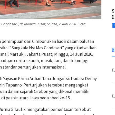
S
D
andasari”, di Jakarta Pusat, Selasa, 2 Juni 2026. (Foto:
n perempuan dari Cirebon akan hadir dalam balutan
kal “Sangkala Nyi Mas Gandasari” yang dijadwalkan
B
mail Marzuki, Jakarta Pusat, Minggu, 14 Juni 2026.
uan cerita sejarah, musik, tari, dan teknologi
standar pertunjukan internasional.
eh Yayasan Prima Ardian Tana dengan sutradara Denny
thin Tupanno. Pertunjukan tersebut mengangkat
uan dalam sejarah Cirebon yang dikenal memiliki
di pesisir utara Jawa pada abad ke-15.
i Yurniati Taufik mengatakan pementasan tersebut