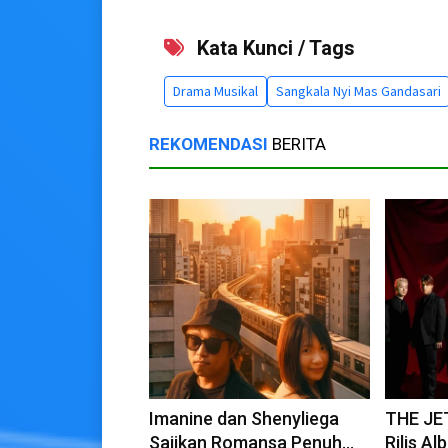
Kata Kunci / Tags
Drama Musikal
Sangkala Nyi Mas Gandasari
REKOMENDASI
BERITA
Imanine dan Shenyliega
THE JE
Sajikan Romansa Penuh
Rilis A