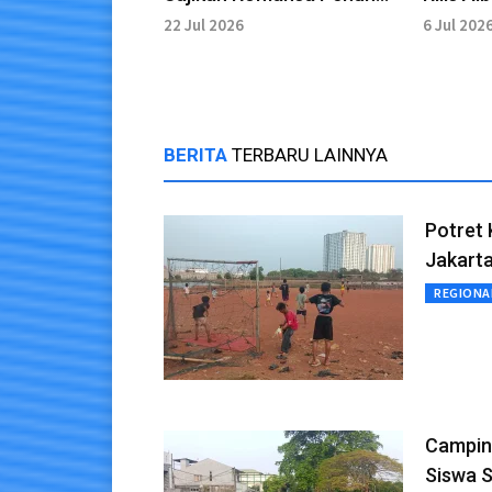
Warna
BANGIN
22 Jul 2026
6 Jul 202
BERITA
TERBARU LAINNYA
Potret 
Jakart
REGIONA
Campin
Siswa 