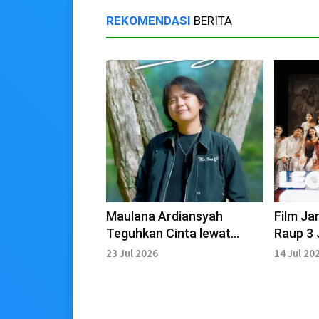
REKOMENDASI
BERITA
Maulana Ardiansyah
Film Ja
Teguhkan Cinta lewat
Raup 3
Karya Baru
23 Jul 2026
14 Jul 20