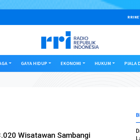
RRINE
AGA
GAYA HIDUP
EKONOMI
HUKUM
PIALA 
B
D
13.020 Wisatawan Sambangi
L