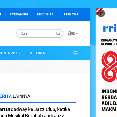
×
T
STREAMING
RRIDIGITAL
RRINEWS
ID
DUNIA 2026
EDITORIAL
ERITA
LAINNYA
ari Broadway ke Jazz Club, ketika
agu Musikal Berubah Jadi Jazz