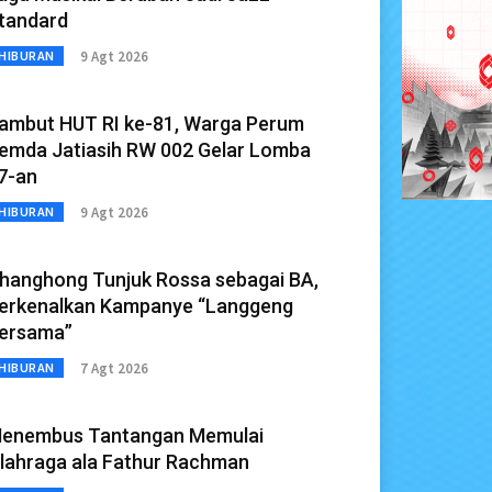
tandard
9 Agt 2026
HIBURAN
ambut HUT RI ke-81, Warga Perum
emda Jatiasih RW 002 Gelar Lomba
7-an
9 Agt 2026
HIBURAN
hanghong Tunjuk Rossa sebagai BA,
erkenalkan Kampanye “Langgeng
ersama”
7 Agt 2026
HIBURAN
enembus Tantangan Memulai
lahraga ala Fathur Rachman