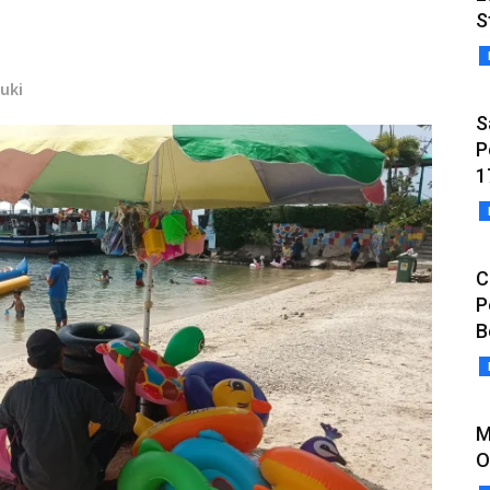
S
suki
S
P
1
C
P
B
M
O