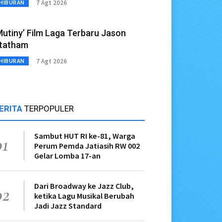
7 Agt 2026
HIBURAN
Mutiny’ Film Laga Terbaru Jason
tatham
7 Agt 2026
HIBURAN
ERITA
TERPOPULER
Sambut HUT RI ke-81, Warga
01
Perum Pemda Jatiasih RW 002
Gelar Lomba 17-an
Dari Broadway ke Jazz Club,
02
ketika Lagu Musikal Berubah
Jadi Jazz Standard