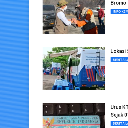
Bromo
INFO KE
Lokasi 
BERITA L
Urus KT
Sejak 0
BERITA L