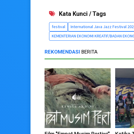
Kata Kunci / Tags
festival
International Java Jazz Festival 20
KEMENTERIAN EKONOMI KREATIF/BADAN EKONO
REKOMENDASI
BERITA
Film "Empat Musim Pertiwi"
Ketika