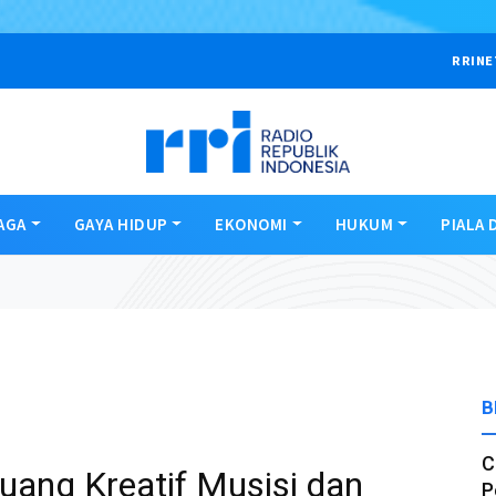
RRINE
AGA
GAYA HIDUP
EKONOMI
HUKUM
PIALA 
B
C
Ruang Kreatif Musisi dan
P