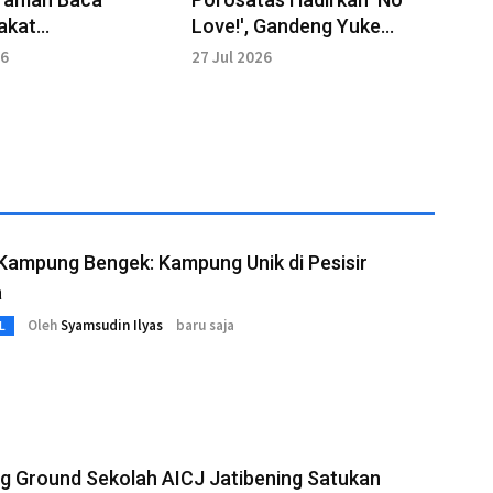
akat
Love!', Gandeng Yuke
sformasi Menjadi
Sampurna
26
27 Jul 2026
reatif Anak Bangsa
Kampung Bengek: Kampung Unik di Pesisir
a
Oleh
Syamsudin Ilyas
baru saja
L
g Ground Sekolah AICJ Jatibening Satukan