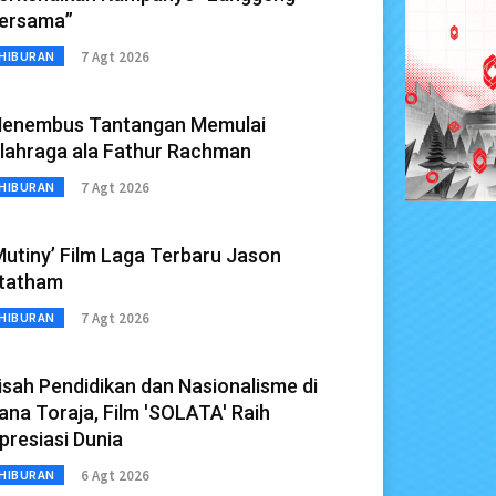
ersama”
7 Agt 2026
HIBURAN
enembus Tantangan Memulai
lahraga ala Fathur Rachman
7 Agt 2026
HIBURAN
Mutiny’ Film Laga Terbaru Jason
tatham
7 Agt 2026
HIBURAN
isah Pendidikan dan Nasionalisme di
ana Toraja, Film 'SOLATA' Raih
presiasi Dunia
6 Agt 2026
HIBURAN