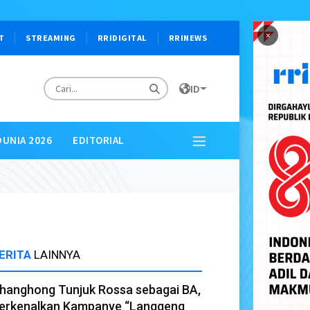
×
T
STREAMING
RRIDIGITAL
RRINEWS
ID
DUNIA 2026
EDITORIAL
ERITA
LAINNYA
hanghong Tunjuk Rossa sebagai BA,
erkenalkan Kampanye “Langgeng