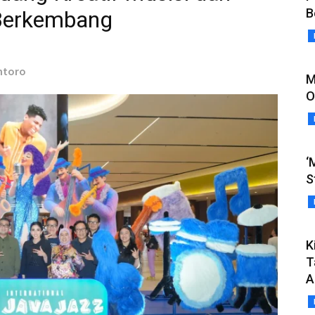
B
 Berkembang
antoro
M
O
‘
S
K
T
A