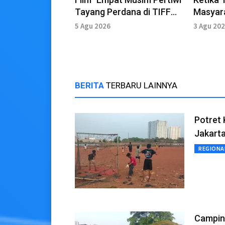
Tayang Perdana di TIFF
Masyar
2026
Bertran
5 Agu 2026
3 Agu 20
Ruang K
BERITA
TERBARU LAINNYA
Potret 
Jakart
REGIONA
Campin