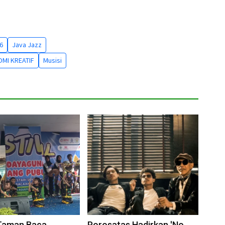
26
Java Jazz
MI KREATIF
Musisi
 Taman Baca
Porosatas Hadirkan 'No