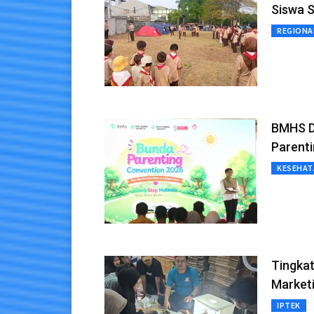
Siswa 
REGIONA
BMHS D
Parent
KESEHAT
Tingkat
Market
IPTEK