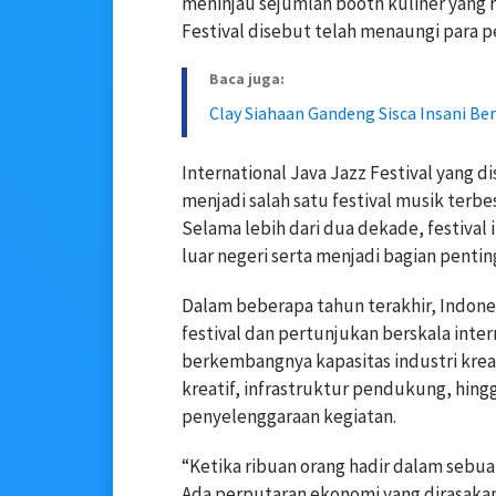
meninjau sejumlah booth kuliner yang 
Festival disebut telah menaungi para p
Baca juga:
Clay Siahaan Gandeng Sisca Insani Be
International Java Jazz Festival yang d
menjadi salah satu festival musik terbes
Selama lebih dari dua dekade, festival
luar negeri serta menjadi bagian penti
Dalam beberapa tahun terakhir, Indone
festival dan pertunjukan berskala inte
berkembangnya kapasitas industri kreat
kreatif, infrastruktur pendukung, hing
penyelenggaraan kegiatan.
“Ketika ribuan orang hadir dalam sebua
Ada perputaran ekonomi yang dirasakan 