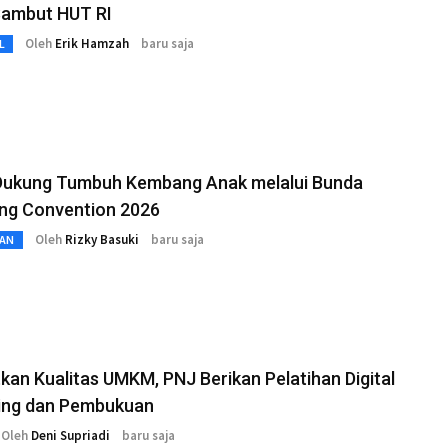
Sambut HUT RI
Oleh
Erik Hamzah
baru saja
L
ukung Tumbuh Kembang Anak melalui Bunda
ing Convention 2026
Oleh
Rizky Basuki
baru saja
AN
kan Kualitas UMKM, PNJ Berikan Pelatihan Digital
ing dan Pembukuan
Oleh
Deni Supriadi
baru saja