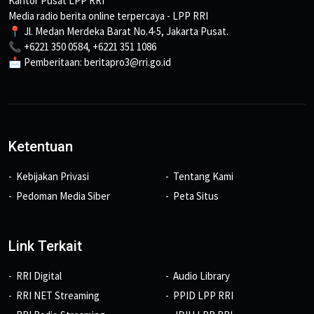
Kantor Pusat LPP RRI
Media radio berita online terpercaya - LPP RRI
📍 Jl. Medan Merdeka Barat No.4-5, Jakarta Pusat.
📞 +6221 350 0584, +6221 351 1086
📩 Pemberitaan: beritapro3@rri.go.id
Ketentuan
Kebijakan Privasi
Tentang Kami
Pedoman Media Siber
Peta Situs
Link Terkait
RRI Digital
Audio Library
RRI NET Streaming
PPID LPP RRI