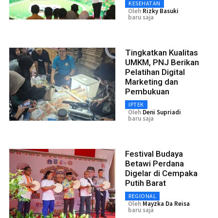
KESEHATAN
Oleh
Rizky Basuki
baru saja
Tingkatkan Kualitas
UMKM, PNJ Berikan
Pelatihan Digital
Marketing dan
Pembukuan
IPTEK
Oleh
Deni Supriadi
baru saja
Festival Budaya
Betawi Perdana
Digelar di Cempaka
Putih Barat
REGIONAL
Oleh
Mayzka Da Reisa
baru saja