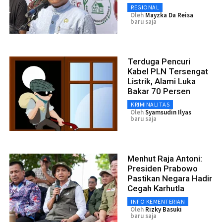
REGIONAL
Oleh
Mayzka Da Reisa
baru saja
Terduga Pencuri
Kabel PLN Tersengat
Listrik, Alami Luka
Bakar 70 Persen
KRIMINALITAS
Oleh
Syamsudin Ilyas
baru saja
Menhut Raja Antoni:
Presiden Prabowo
Pastikan Negara Hadir
Cegah Karhutla
INFO KEMENTERIAN
Oleh
Rizky Basuki
baru saja