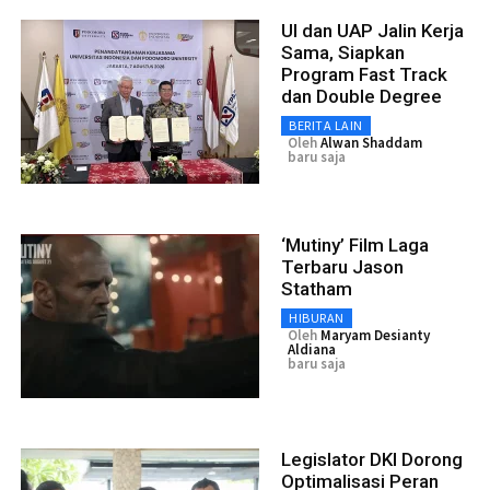
UI dan UAP Jalin Kerja
Sama, Siapkan
Program Fast Track
dan Double Degree
BERITA LAIN
Oleh
Alwan Shaddam
baru saja
‘Mutiny’ Film Laga
Terbaru Jason
Statham
HIBURAN
Oleh
Maryam Desianty
Aldiana
baru saja
Legislator DKI Dorong
Optimalisasi Peran