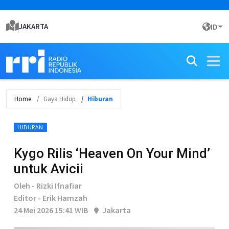
JAKARTA
ID
Home
Gaya Hidup
Hiburan
HIBURAN
Kygo Rilis ‘Heaven On Your Mind’
untuk Avicii
Oleh - Rizki Ifnafiar
Editor - Erik Hamzah
24 Mei 2026 15:41 WIB
Jakarta