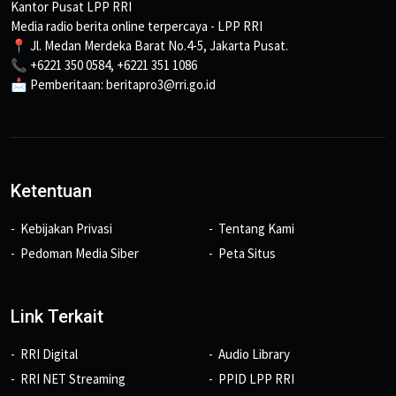
Kantor Pusat LPP RRI
Media radio berita online terpercaya - LPP RRI
📍 Jl. Medan Merdeka Barat No.4-5, Jakarta Pusat.
📞 +6221 350 0584, +6221 351 1086
📩 Pemberitaan: beritapro3@rri.go.id
Ketentuan
Kebijakan Privasi
Tentang Kami
Pedoman Media Siber
Peta Situs
Link Terkait
RRI Digital
Audio Library
RRI NET Streaming
PPID LPP RRI