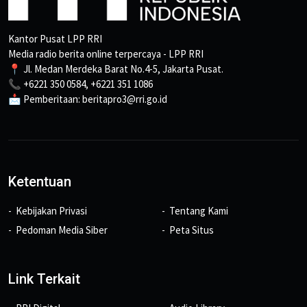
Kantor Pusat LPP RRI
Media radio berita online terpercaya - LPP RRI
📍 Jl. Medan Merdeka Barat No.4-5, Jakarta Pusat.
📞 +6221 350 0584, +6221 351 1086
📩 Pemberitaan: beritapro3@rri.go.id
Ketentuan
Kebijakan Privasi
Tentang Kami
Pedoman Media Siber
Peta Situs
Link Terkait