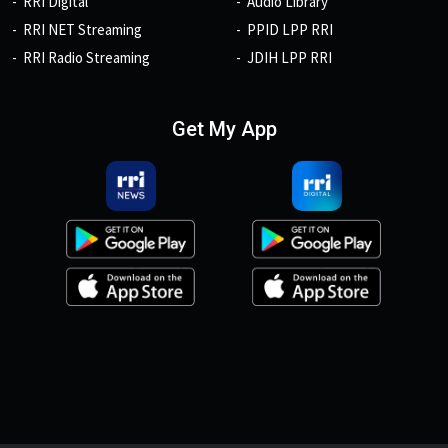
RRI Digital
Audio Library
RRI NET Streaming
PPID LPP RRI
RRI Radio Streaming
JDIH LPP RRI
Get My App