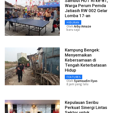
Sambut HUT RI ke-81,
Warga Perum Pemda
Jatiasih RW 002 Gelar
Lomba 17-an
HIBURAN
Oleh
Arby Amaze
baru saja
Kampung Bengek:
Menyemaikan
Kebersamaan di
Tengah Keterbatasan
Hidup
FEATURES
Oleh
Syamsudin Ilyas
8 jam yang lalu
Kepulauan Seribu
Perkuat Sinergi Lintas
Sektor untuk