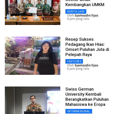
Kembangkan UMKM
BERITA LAIN
Oleh
Syamsudin Ilyas
8 jam yang lalu
Resep Sukses
Pedagang Ikan Hias:
Omset Puluhan Juta di
Pelepah Raya
FEATURES
Oleh
Syamsudin Ilyas
8 jam yang lalu
Swiss German
University Kembali
Berangkatkan Puluhan
Mahasiswa ke Eropa
INTERNASIONAL