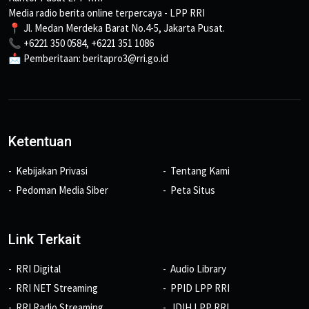
Media radio berita online terpercaya - LPP RRI
📍 Jl. Medan Merdeka Barat No.4-5, Jakarta Pusat.
📞 +6221 350 0584, +6221 351 1086
📩 Pemberitaan: beritapro3@rri.go.id
Ketentuan
Kebijakan Privasi
Tentang Kami
Pedoman Media Siber
Peta Situs
Link Terkait
RRI Digital
Audio Library
RRI NET Streaming
PPID LPP RRI
RRI Radio Streaming
JDIH LPP RRI