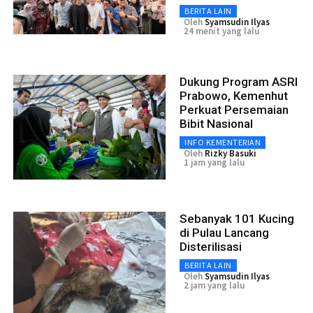
BERITA LAIN
Oleh
Syamsudin Ilyas
24 menit yang lalu
Dukung Program ASRI
Prabowo, Kemenhut
Perkuat Persemaian
Bibit Nasional
INFO KEMENTERIAN
Oleh
Rizky Basuki
1 jam yang lalu
Sebanyak 101 Kucing
di Pulau Lancang
Disterilisasi
BERITA LAIN
Oleh
Syamsudin Ilyas
2 jam yang lalu