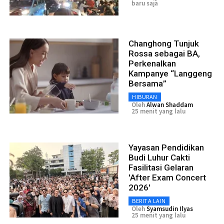
baru saja
Changhong Tunjuk
Rossa sebagai BA,
Perkenalkan
Kampanye “Langgeng
Bersama”
HIBURAN
Oleh
Alwan Shaddam
25 menit yang lalu
Yayasan Pendidikan
Budi Luhur Cakti
Fasilitasi Gelaran
'After Exam Concert
2026'
BERITA LAIN
Oleh
Syamsudin Ilyas
25 menit yang lalu