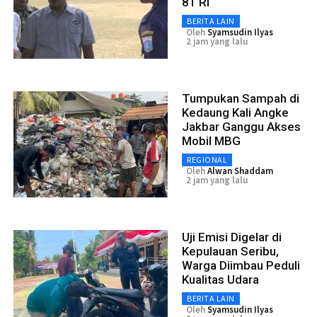
81 RI
BERITA LAIN
Oleh
Syamsudin Ilyas
2 jam yang lalu
Tumpukan Sampah di
Kedaung Kali Angke
Jakbar Ganggu Akses
Mobil MBG
REGIONAL
Oleh
Alwan Shaddam
2 jam yang lalu
Uji Emisi Digelar di
Kepulauan Seribu,
Warga Diimbau Peduli
Kualitas Udara
BERITA LAIN
Oleh
Syamsudin Ilyas