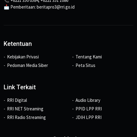
📞 +6221 350 0584, +6221 351 1086
📩 Pemberitaan: beritapro3@rri.go.id
Ketentuan
Kebijakan Privasi
Tentang Kami
Pedoman Media Siber
Peta Situs
Link Terkait
RRI Digital
Audio Library
RRI NET Streaming
PPID LPP RRI
RRI Radio Streaming
JDIH LPP RRI