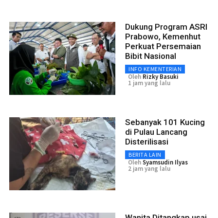
Dukung Program ASRI
Prabowo, Kemenhut
Perkuat Persemaian
Bibit Nasional
INFO KEMENTERIAN
Oleh
Rizky Basuki
1 jam yang lalu
Sebanyak 101 Kucing
di Pulau Lancang
Disterilisasi
BERITA LAIN
Oleh
Syamsudin Ilyas
2 jam yang lalu
Wanita Ditangkap usai