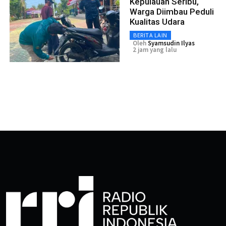
Kepulauan Seribu,
Warga Diimbau Peduli
Kualitas Udara
BERITA LAIN
Oleh
Syamsudin Ilyas
2 jam yang lalu