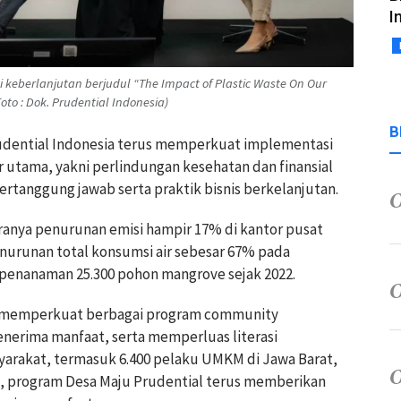
I
keberlanjutan berjudul “The Impact of Plastic Waste On Our
to : Dok. Prudential Indonesia)
B
Prudential Indonesia terus memperkuat implementasi
ar utama, yakni perlindungan kesehatan dan finansial
ertanggung jawab serta praktik bisnis berkelanjutan.
taranya penurunan emisi hampir 17% di kantor pusat
nurunan total konsumsi air sebesar 67% pada
penanaman 25.300 pohon mangrove sejak 2022.
us memperkuat berbagai program community
nerima manfaat, serta memperluas literasi
syarakat, termasuk 6.400 pelaku UMKM di Jawa Barat,
u, program Desa Maju Prudential terus memberikan