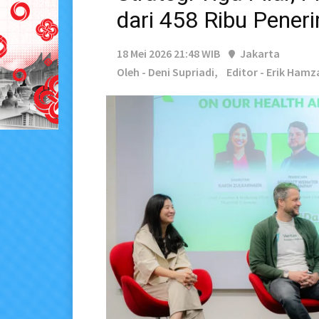
dari 458 Ribu Pene
18 Mei 2026 21:48 WIB
Jakarta
Oleh - Deni Supriadi,
Editor - Erik Hamz