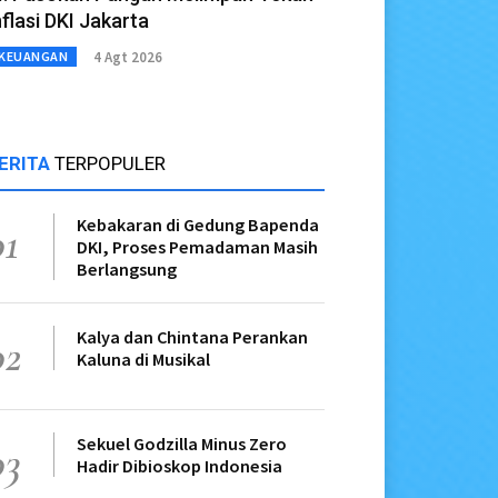
nflasi DKI Jakarta
4 Agt 2026
KEUANGAN
ERITA
TERPOPULER
Kebakaran di Gedung Bapenda
01
DKI, Proses Pemadaman Masih
Berlangsung
Kalya dan Chintana Perankan
02
Kaluna di Musikal
Sekuel Godzilla Minus Zero
03
Hadir Dibioskop Indonesia