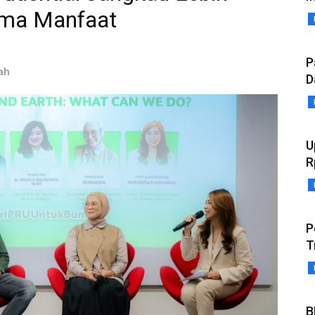
rima Manfaat
P
ah
D
U
R
P
T
B