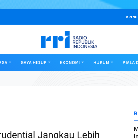
RRINE
AGA
GAYA HIDUP
EKONOMI
HUKUM
PIALA 
B
M
Prudential Jangkau Lebih
I