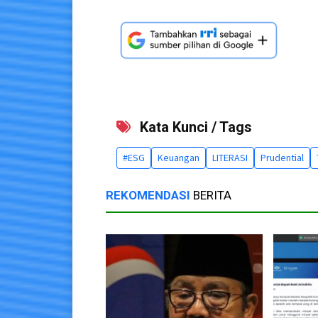
Kata Kunci / Tags
#ESG
Keuangan
LITERASI
Prudential
REKOMENDASI
BERITA