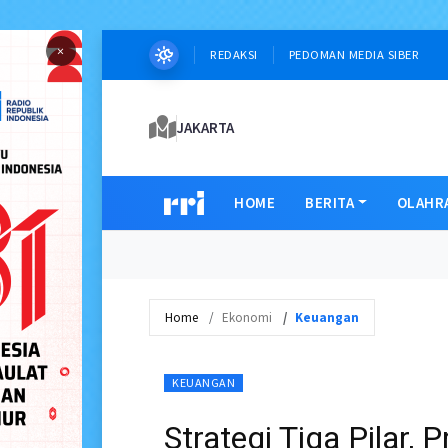
×
REDAKSI
PEDOMAN MEDIA SIBER
JAKARTA
HOME
BERITA
OLAHR
Home
Ekonomi
Keuangan
KEUANGAN
Strategi Tiga Pilar, 