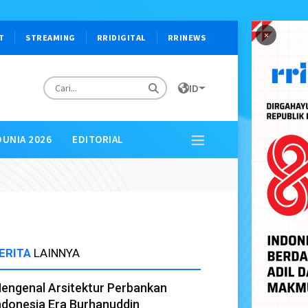
×
T
STREAMING
RRIDIGITAL
RRINEWS
ID
DUNIA 2026
EDITORIAL
ERITA
LAINNYA
engenal Arsitektur Perbankan
ndonesia Era Burhanuddin