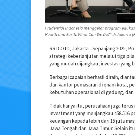
Prudential Indonesia menggelar program edukasi 
Health and Earth: What Can We Do?” di Jakarta (Fo
RRI.CO.ID, Jakarta - Sepanjang 2025, 
strategi keberlanjutan melalui tiga pil
yang mudah dijangkau, investasi yang b
Berbagai capaian berhasil diraih, dian
dan kantor pemasaran di enam kota, pe
kebutuhan operasional di gedung, dan 
Tidak hanya itu, perusahaan juga ter
investment yang menjangkau 458.516 pe
keuangan kepada lebih dari 15 juta ma
Jawa Tengah dan Jawa Timur. Selain it