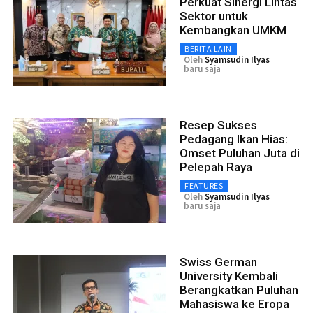
Perkuat Sinergi Lintas
Sektor untuk
Kembangkan UMKM
BERITA LAIN
Oleh
Syamsudin Ilyas
baru saja
Resep Sukses
Pedagang Ikan Hias:
Omset Puluhan Juta di
Pelepah Raya
FEATURES
Oleh
Syamsudin Ilyas
baru saja
Swiss German
University Kembali
Berangkatkan Puluhan
Mahasiswa ke Eropa