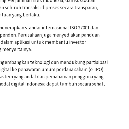
iring Penjaminan Efek Indonesia, dan Kustodian
n seluruh transaksi diproses secara transparan,
ntuan yang berlaku.
 menerapkan standar internasional ISO 27001 dan
ndependen. Perusahaan juga menyediakan panduan
i dalam aplikasi untuk membantu investor
g menyertainya.
engembangkan teknologi dan mendukung partisipasi
s digital ke penawaran umum perdana saham (e-IPO)
 sistem yang andal dan pemahaman pengguna yang
modal digital Indonesia dapat tumbuh secara sehat,