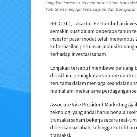
Lonjakan investor ritel menuntut sistem transaks
komitmen menjaga kepercayaan dan transparansi di 
RRI.CO.ID, Jakarta - Pertumbuhan inves
semakin kuat dalam beberapa tahun ter
investor pasar modal telah menembus 20
keberhasilan perluasan inklusi keuang
terhadap investasi saham.
Lonjakan tersebut membawa peluang be
di sisi lain, peningkatan volume dan k
terutama dalam menjaga keandalan sist
memahami mekanisme perdagangan seca
Associate Vice President Marketing Ajai
teknologi yang andal harus berjalan se
transaksi saham bekerja secara real-ti
diberikan nasabah, sehingga ketelitia
transaksi.