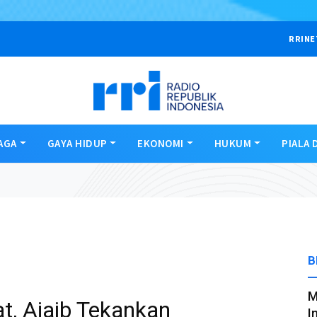
RRINE
AGA
GAYA HIDUP
EKONOMI
HUKUM
PIALA 
B
M
at, Ajaib Tekankan
I