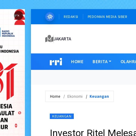
×
REDAKSI
PEDOMAN MEDIA SIBER
JAKARTA
HOME
BERITA
OLAHR
Home
Ekonomi
Keuangan
KEUANGAN
Investor Ritel Meles