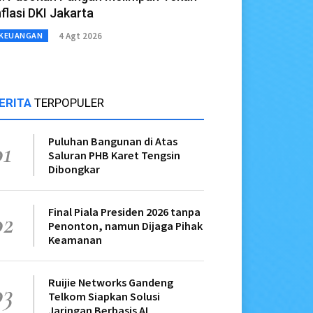
nflasi DKI Jakarta
4 Agt 2026
KEUANGAN
ERITA
TERPOPULER
Puluhan Bangunan di Atas
01
Saluran PHB Karet Tengsin
Dibongkar
Final Piala Presiden 2026 tanpa
02
Penonton, namun Dijaga Pihak
Keamanan
Ruijie Networks Gandeng
03
Telkom Siapkan Solusi
Jaringan Berbasis AI