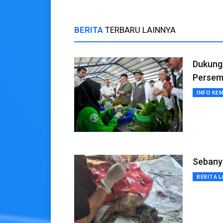
BERITA
TERBARU LAINNYA
Dukung
Persema
INFO KE
Sebanya
BERITA L