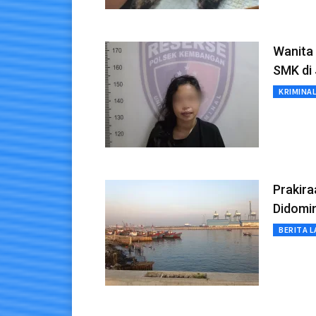
Wanita 
SMK di
KRIMINA
Prakira
Didomi
BERITA L