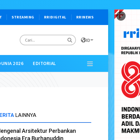
×
T
STREAMING
RRIDIGITAL
RRINEWS
ID
DUNIA 2026
EDITORIAL
ERITA
LAINNYA
engenal Arsitektur Perbankan
ndonesia Era Burhanuddin