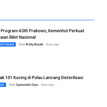
 Program ASRI Prabowo, Kemenhut Perkuat
ian Bibit Nasional
Oleh
Rizky Basuki
baru saja
MENTERIAN
k 101 Kucing di Pulau Lancang Disterilisasi
Oleh
Syamsudin Ilyas
baru saja
AIN