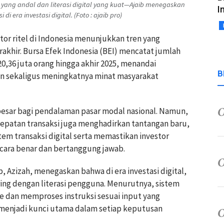
i yang andal dan literasi digital yang kuat—Ajaib menegaskan
I
era investasi digital. (Foto : ajaib pro)
tor ritel di Indonesia menunjukkan tren yang
akhir. Bursa Efek Indonesia (BEI) mencatat jumlah
,36 juta orang hingga akhir 2025, menandai
B
an sekaligus meningkatnya minat masyarakat
sar bagi pendalaman pasar modal nasional. Namun,
ecepatan transaksi juga menghadirkan tantangan baru,
em transaksi digital serta memastikan investor
ra benar dan bertanggung jawab.
b, Azizah, menegaskan bahwa di era investasi digital,
iring dengan literasi pengguna. Menurutnya, sistem
me dan memproses instruksi sesuai input yang
n menjadi kunci utama dalam setiap keputusan