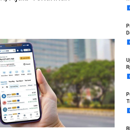
P
D
U
R
P
T
B