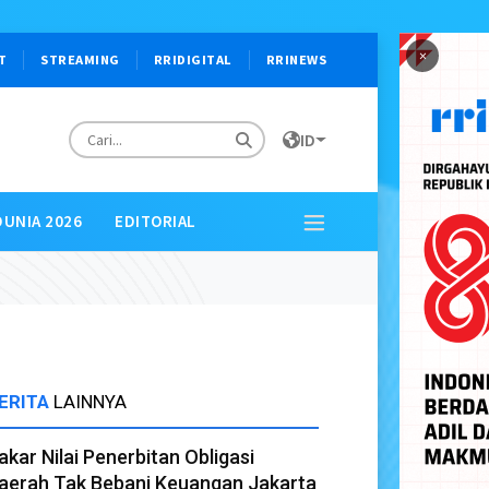
×
T
STREAMING
RRIDIGITAL
RRINEWS
ID
DUNIA 2026
EDITORIAL
ERITA
LAINNYA
akar Nilai Penerbitan Obligasi
aerah Tak Bebani Keuangan Jakarta