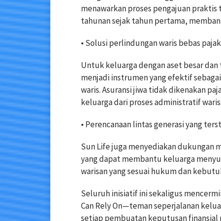
menawarkan proses pengajuan praktis 
tahunan sejak tahun pertama, membantu
• Solusi perlindungan waris bebas pajak
Untuk keluarga dengan aset besar dan t
menjadi instrumen yang efektif sebagai
waris. Asuransi jiwa tidak dikenakan p
keluarga dari proses administratif wari
• Perencanaan lintas generasi yang ters
Sun Life juga menyediakan dukungan mel
yang dapat membantu keluarga menyusu
warisan yang sesuai hukum dan kebutu
Seluruh inisiatif ini sekaligus mence
Can Rely On—teman seperjalanan keluar
setiap pembuatan keputusan finansial 