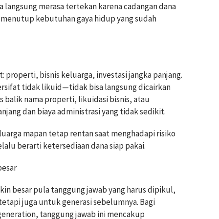
arga langsung merasa tertekan karena cadangan dana
p menutup kebutuhan gaya hidup yang sudah
 properti, bisnis keluarga, investasi jangka panjang.
sifat tidak likuid—tidak bisa langsung dicairkan
balik nama properti, likuidasi bisnis, atau
ang dan biaya administrasi yang tidak sedikit.
luarga mapan tetap rentan saat menghadapi risiko
lalu berarti ketersediaan dana siap pakai.
besar
n besar pula tanggung jawab yang harus dipikul,
tetapi juga untuk generasi sebelumnya. Bagi
 generation, tanggung jawab ini mencakup