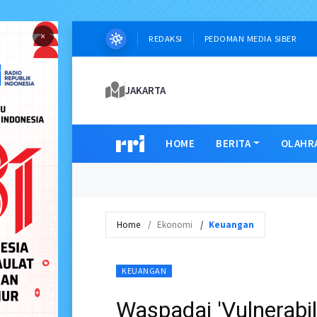
×
REDAKSI
PEDOMAN MEDIA SIBER
JAKARTA
HOME
BERITA
OLAHR
Home
Ekonomi
Keuangan
KEUANGAN
Waspadai 'Vulnerabi