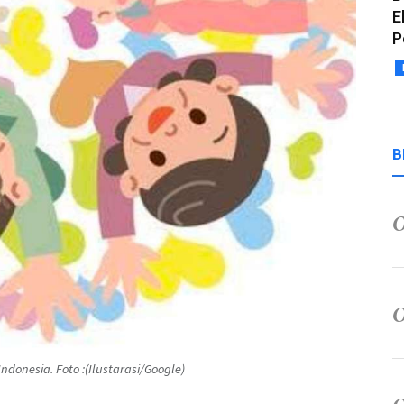
E
P
B
ndonesia. Foto :(Ilustarasi/Google)