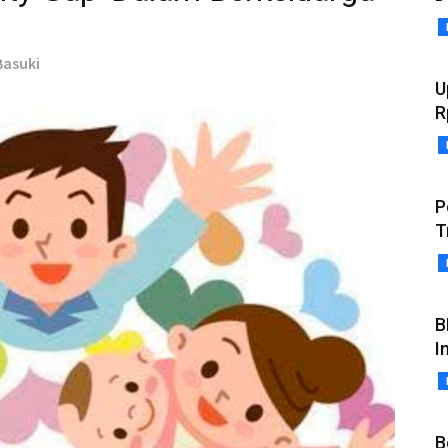
 Basuki
U
R
P
T
B
I
B