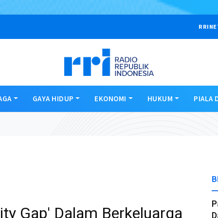
RRINE
AGA
GAYA HIDUP
EKONOMI
HUKUM
PIALA 
B
P
lity Gap' Dalam Berkeluarga
D