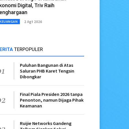
konomi Digital, Triv Raih
enghargaan
2 Agt 2026
KEUANGAN
ERITA
TERPOPULER
Puluhan Bangunan di Atas
01
Saluran PHB Karet Tengsin
Dibongkar
Final Piala Presiden 2026 tanpa
02
Penonton, namun Dijaga Pihak
Keamanan
Ruijie Networks Gandeng
03