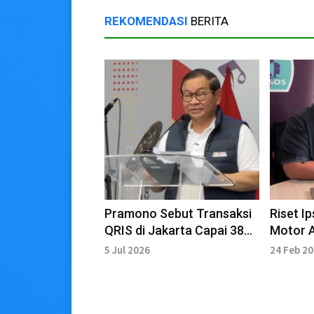
REKOMENDASI
BERITA
Pramono Sebut Transaksi
Riset I
QRIS di Jakarta Capai 38
Motor A
Persen Nasional
Paymen
5 Jul 2026
24 Feb 2