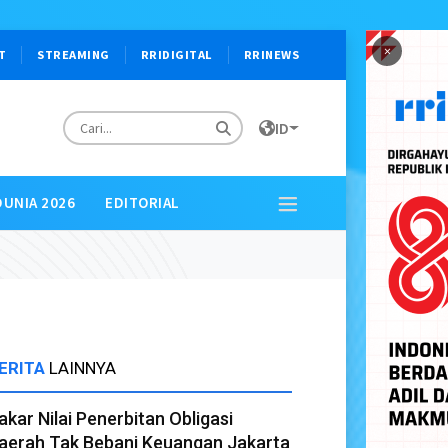
×
T
STREAMING
RRIDIGITAL
RRINEWS
ID
DUNIA 2026
EDITORIAL
ERITA
LAINNYA
akar Nilai Penerbitan Obligasi
aerah Tak Bebani Keuangan Jakarta