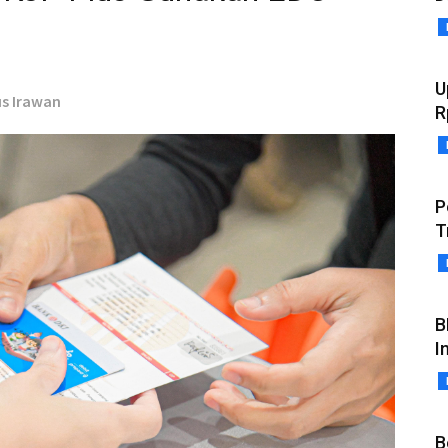
U
us Irawan
R
P
T
B
I
B