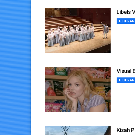
Libels 
HIBURAN
Visual 
HIBURAN
Kisah P