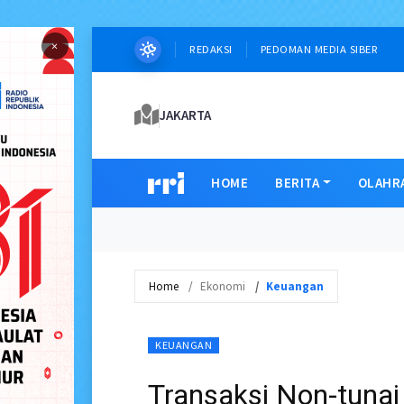
×
REDAKSI
PEDOMAN MEDIA SIBER
JAKARTA
HOME
BERITA
OLAHR
Home
Ekonomi
Keuangan
KEUANGAN
Transaksi Non-tuna