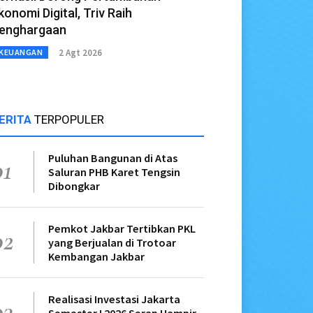
konomi Digital, Triv Raih
enghargaan
2 Agt 2026
KEUANGAN
ERITA
TERPOPULER
Puluhan Bangunan di Atas
01
Saluran PHB Karet Tengsin
Dibongkar
Pemkot Jakbar Tertibkan PKL
02
yang Berjualan di Trotoar
Kembangan Jakbar
Realisasi Investasi Jakarta
03