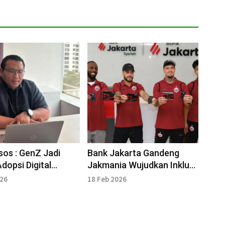
psos : GenZ Jadi
Bank Jakarta Gandeng
dopsi Digital
Jakmania Wujudkan Inklusi
t
Keuangan
026
18 Feb 2026