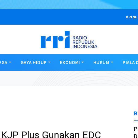
RRINE
AGA
GAYA HIDUP
EKONOMI
HUKUM
PIALA 
B
P
i KJP Plus Gunakan EDC
D