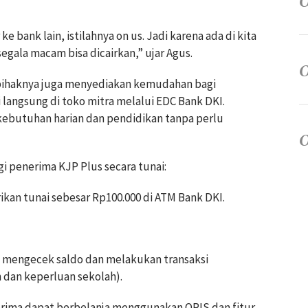
e bank lain, istilahnya on us. Jadi karena ada di kita
segala macam bisa dicairkan,” ujar Agus.
 pihaknya juga menyediakan kemudahan bagi
langsung di toko mitra melalui EDC Bank DKI.
ebutuhan harian dan pendidikan tanpa perlu
gi penerima KJP Plus secara tunai:
kan tunai sebesar Rp100.000 di ATM Bank DKI.
t mengecek saldo dan melakukan transaksi
 dan keperluan sekolah).
erima dapat berbelanja menggunakan QRIS dan fitur