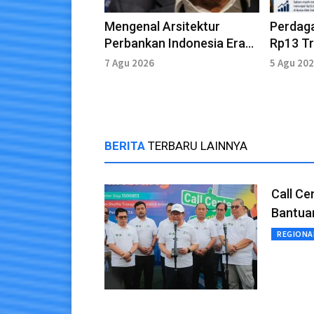
Mengenal Arsitektur
Perdag
Perbankan Indonesia Era
Rp13 Tr
Burhanuddin
Saham 
7 Agu 2026
5 Agu 20
BERITA
TERBARU LAINNYA
Call Ce
Bantua
REGIONA