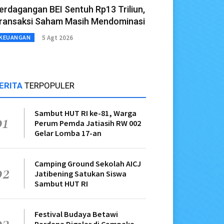
erdagangan BEI Sentuh Rp13 Triliun,
ransaksi Saham Masih Mendominasi
5 Agt 2026
KEUANGAN
ERITA
TERPOPULER
Sambut HUT RI ke-81, Warga
01
Perum Pemda Jatiasih RW 002
Gelar Lomba 17-an
Camping Ground Sekolah AICJ
02
Jatibening Satukan Siswa
Sambut HUT RI
Festival Budaya Betawi
03