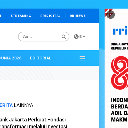
×
T
STREAMING
RRIDIGITAL
RRINEWS
ID
DUNIA 2026
EDITORIAL
ERITA
LAINNYA
ank Jakarta Perkuat Fondasi
ransformasi melalui Investasi