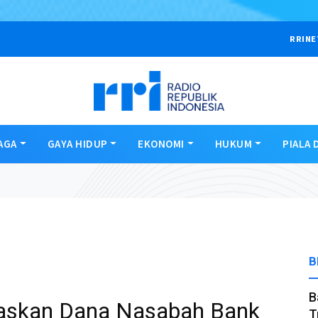
RRINE
AGA
GAYA HIDUP
EKONOMI
HUKUM
PIALA 
B
B
gaskan Dana Nasabah Bank
T