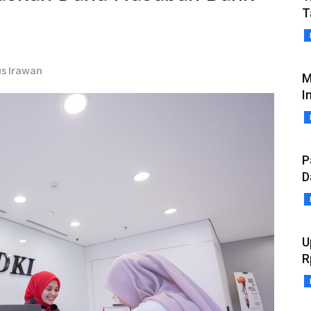
T
us Irawan
M
I
P
D
U
R