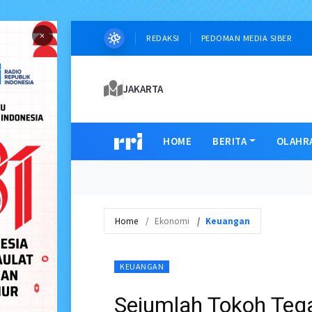
×
REDAKSI
PEDOMAN MEDIA SIBER
JAKARTA
HOME
BERITA
OLAHR
Home
Ekonomi
Keuangan
KEUANGAN
Sejumlah Tokoh Te