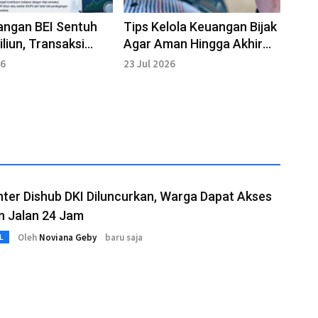
angan BEI Sentuh
Tips Kelola Keuangan Bijak
iliun, Transaksi
Agar Aman Hingga Akhir
Masih Mendominasi
Bulan
26
23 Jul 2026
nter Dishub DKI Diluncurkan, Warga Dapat Akses
n Jalan 24 Jam
Oleh
Noviana Geby
baru saja
L