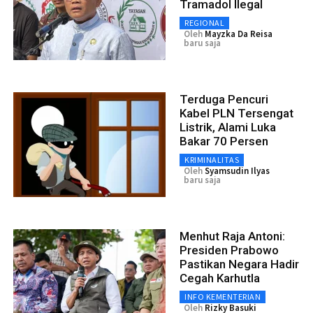
Tramadol Ilegal
REGIONAL
Oleh
Mayzka Da Reisa
baru saja
Terduga Pencuri
Kabel PLN Tersengat
Listrik, Alami Luka
Bakar 70 Persen
KRIMINALITAS
Oleh
Syamsudin Ilyas
baru saja
Menhut Raja Antoni:
Presiden Prabowo
Pastikan Negara Hadir
Cegah Karhutla
INFO KEMENTERIAN
Oleh
Rizky Basuki