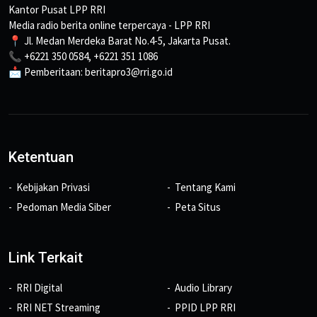
Kantor Pusat LPP RRI
Media radio berita online terpercaya - LPP RRI
📍 Jl. Medan Merdeka Barat No.4-5, Jakarta Pusat.
📞 +6221 350 0584, +6221 351 1086
📩 Pemberitaan: beritapro3@rri.go.id
Ketentuan
Kebijakan Privasi
Tentang Kami
Pedoman Media Siber
Peta Situs
Link Terkait
RRI Digital
Audio Library
RRI NET Streaming
PPID LPP RRI