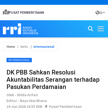
PUSAT PEMBERITAAAN
ID
Home
Berita
Internasional
INTERNASIONAL
DK PBB Sahkan Resolusi
Akuntabilitas Serangan terhadap
Pasukan Perdamaian
Oleh - Wilda Arifati
Editor - Bayu Wardhana
24 Jun 2026 16:55 WIB
Pusat Pemberitaan