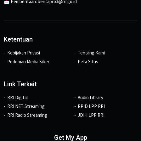
📩 Pemberitaan: beritapro3@rri.go.id
Ketentuan
Kebijakan Privasi
Tentang Kami
Pedoman Media Siber
Peta Situs
Link Terkait
RRI Digital
Audio Library
RRI NET Streaming
PPID LPP RRI
RRI Radio Streaming
JDIH LPP RRI
Get My App