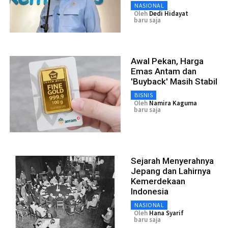
NASIONAL
Oleh
Dedi Hidayat
baru saja
Awal Pekan, Harga
Emas Antam dan
'Buyback' Masih Stabil
BISNIS
Oleh
Namira Kaguma
baru saja
Sejarah Menyerahnya
Jepang dan Lahirnya
Kemerdekaan
Indonesia
NASIONAL
Oleh
Hana Syarif
baru saja