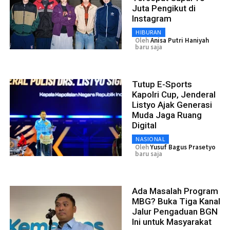
Juta Pengikut di
Instagram
HIBURAN
Oleh
Anisa Putri Haniyah
baru saja
Tutup E-Sports
Kapolri Cup, Jenderal
Listyo Ajak Generasi
Muda Jaga Ruang
Digital
NASIONAL
Oleh
Yusuf Bagus Prasetyo
baru saja
Ada Masalah Program
MBG? Buka Tiga Kanal
Jalur Pengaduan BGN
Ini untuk Masyarakat