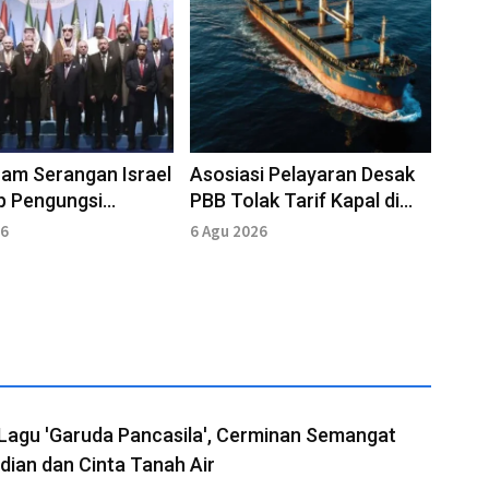
am Serangan Israel
Asosiasi Pelayaran Desak
p Pengungsi
PBB Tolak Tarif Kapal di
ya Yerusalem
Selat Hormuz
26
6 Agu 2026
Lagu 'Garuda Pancasila', Cerminan Semangat
ian dan Cinta Tanah Air