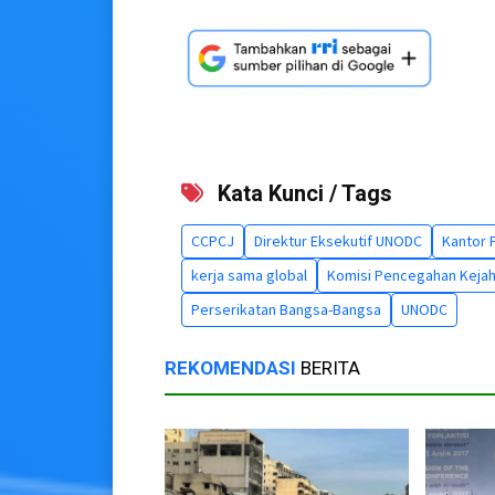
Kata Kunci / Tags
CCPCJ
Direktur Eksekutif UNODC
Kantor 
kerja sama global
Komisi Pencegahan Kejah
Perserikatan Bangsa-Bangsa
UNODC
REKOMENDASI
BERITA