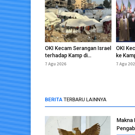
OKI Kecam Serangan Israel
OKI Kec
terhadap Kamp di
ke Kam
Yerusalem
Qalandi
7 Agu 2026
7 Agu 20
BERITA
TERBARU LAINNYA
Makna 
Pengabd