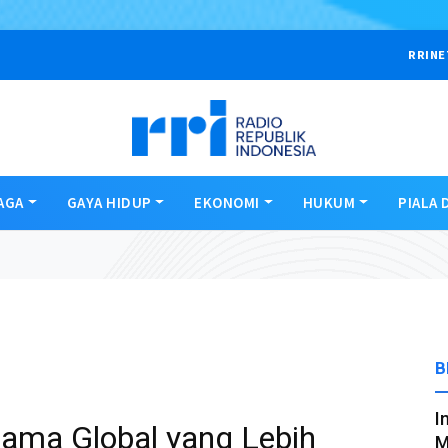
RRINE
AGA
GAYA HIDUP
EKONOMI
HUKUM
PIALA 
B
I
Sama Global yang Lebih
M