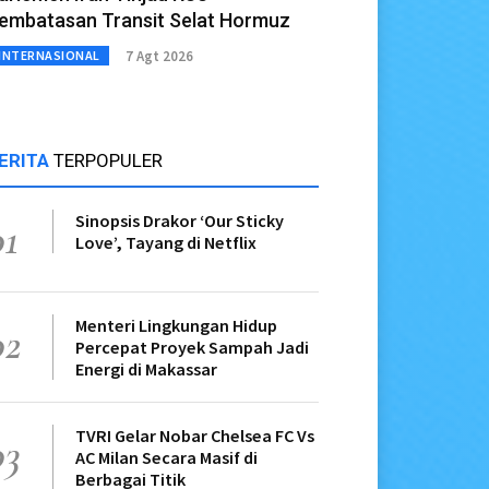
embatasan Transit Selat Hormuz
7 Agt 2026
INTERNASIONAL
ERITA
TERPOPULER
Sinopsis Drakor ‘Our Sticky
01
Love’, Tayang di Netflix
Menteri Lingkungan Hidup
02
Percepat Proyek Sampah Jadi
Energi di Makassar
TVRI Gelar Nobar Chelsea FC Vs
03
AC Milan Secara Masif di
Berbagai Titik