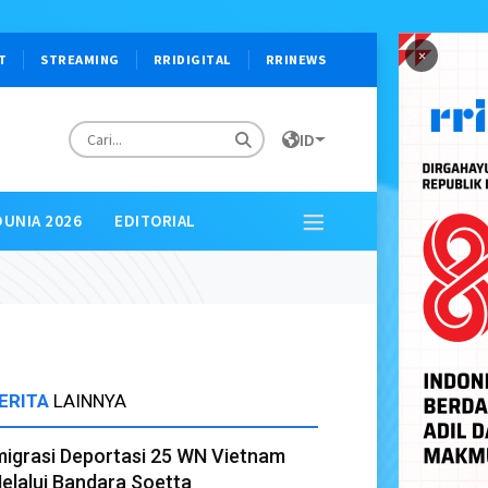
×
T
STREAMING
RRIDIGITAL
RRINEWS
ID
DUNIA 2026
EDITORIAL
ERITA
LAINNYA
migrasi Deportasi 25 WN Vietnam
elalui Bandara Soetta