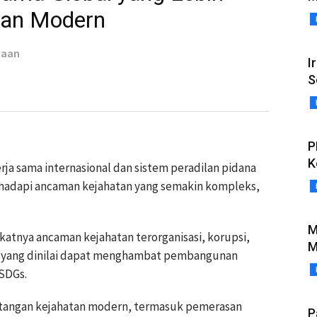
tan Modern
taan
I
S
P
K
a sama internasional dan sistem peradilan pidana
ghadapi ancaman kejahatan yang semakin kompleks,
M
atnya ancaman kejahatan terorganisasi, korupsi,
M
e, yang dinilai dapat menghambat pembangunan
SDGs.
tangan kejahatan modern, termasuk pemerasan
P