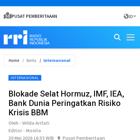
PUSAT PEMBERITAAAN
ID
Home
Berita
Internasional
INTERNASIONAL
Blokade Selat Hormuz, IMF, IEA,
Bank Dunia Peringatkan Risiko
Krisis BBM
Oleh - Wilda Arifati
Editor - Mosita
30 Mei 2026 16:53 WIB
Pusat Pemberitaan