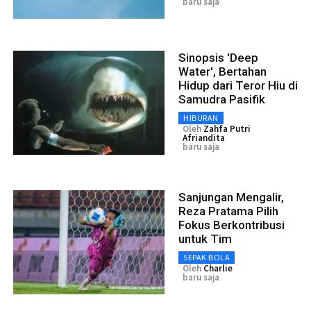
baru saja
Sinopsis 'Deep
Water', Bertahan
Hidup dari Teror Hiu di
Samudra Pasifik
HIBURAN
Oleh
Zahfa Putri
Afriandita
baru saja
Sanjungan Mengalir,
Reza Pratama Pilih
Fokus Berkontribusi
untuk Tim
SEPAK BOLA
Oleh
Charlie
baru saja