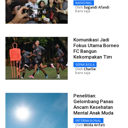
NASIONAL
Oleh
Sugandi Afandi
baru saja
Komunikasi Jadi
Fokus Utama Borneo
FC Bangun
Kekompakan Tim
SEPAK BOLA
Oleh
Charlie
baru saja
Penelitian:
Gelombang Panas
Ancam Kesehatan
Mental Anak Muda
INTERNASIONAL
Oleh
Wilda Arifati