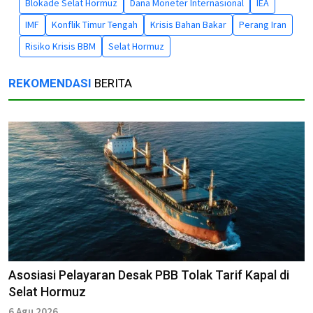
Blokade Selat Hormuz
Dana Moneter Internasional
IEA
IMF
Konflik Timur Tengah
Krisis Bahan Bakar
Perang Iran
Risiko Krisis BBM
Selat Hormuz
REKOMENDASI
BERITA
Asosiasi Pelayaran Desak PBB Tolak Tarif Kapal di
Selat Hormuz
6 Agu 2026