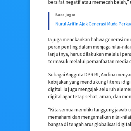
bersifat negatif atau memecah belah,” u
Baca juga:
Nurul Arifin Ajak Generasi Muda Perkua
Ia juga menekankan bahwa generasi mud
peran penting dalam menjaga nilai-nila
lanjutnya, harus dilakukan melalui p
termasuk melalui pemanfaatan media di
Sebagai Anggota DPR RI, Andina meny
kebijakan yang mendukung literasi digita
digital. Ia juga mengajak seluruh ele
digital agar tetap sehat, aman, dan me
“Kita semua memiliki tanggung jawab un
memahami dan mengamalkan nilai-nilai
bangsa di tengah arus globalisasi digital