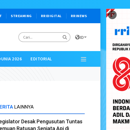
×
T
STREAMING
RRIDIGITAL
RRINEWS
ID
DUNIA 2026
EDITORIAL
ERITA
LAINNYA
egislator Desak Pengusutan Tuntas
emuan Ratusan Senjata Api di