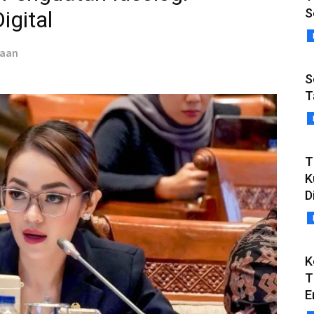
S
igital
taan
S
T
T
K
D
K
T
E