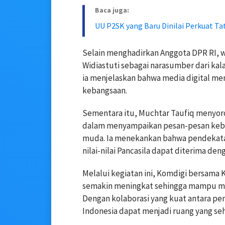
Baca juga:
UU P2SK yang Baru Dinilai Perkuat T
Selain menghadirkan Anggota DPR RI, w
Widiastuti sebagai narasumber dari ka
ia menjelaskan bahwa media digital mem
kebangsaan.
Sementara itu, Muchtar Taufiq menyoro
dalam menyampaikan pesan-pesan keba
muda. Ia menekankan bahwa pendekatan 
nilai-nilai Pancasila dapat diterima deng
Melalui kegiatan ini, Komdigi bersama K
semakin meningkat sehingga mampu mempe
Dengan kolaborasi yang kuat antara pe
Indonesia dapat menjadi ruang yang seha