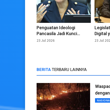
Penguatan Ideologi
Legisla
Pancasila Jadi Kunci
Digital
Menjaga Persatuan Bangsa
Anak
23 Jul 2026
23 Jul 20
di Era Digital
BERITA
TERBARU LAINNYA
Waspad
dengan 
NASIONA