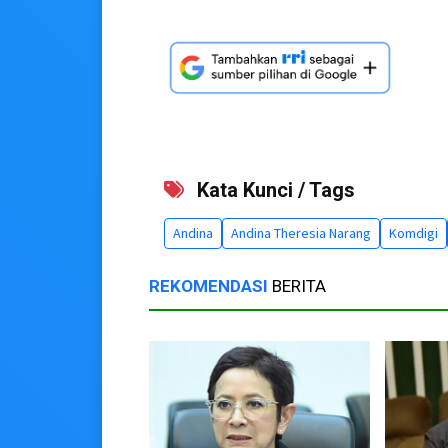
Kata Kunci / Tags
Andina
Andina Theresia Narang
Komdigi
REKOMENDASI
BERITA