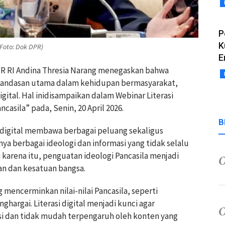
P
K
Foto: Dok DPR)
E
DPR RI Andina Thresia Narang menegaskan bahwa
i landasan utama dalam kehidupan bermasyarakat,
gital. Hal inidisampaikan dalam Webinar Literasi
casila” pada, Senin, 20 April 2026.
B
digital membawa berbagai peluang sekaligus
ya berbagai ideologi dan informasi yang tidak selalu
eh karena itu, penguatan ideologi Pancasila menjadi
an dan kesatuan bangsa.
 mencerminkan nilai-nilai Pancasila, seperti
ghargai. Literasi digital menjadi kunci agar
 dan tidak mudah terpengaruh oleh konten yang