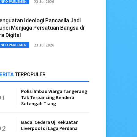
23 Jul 2026
INFO PARLEMEN
enguatan Ideologi Pancasila Jadi
unci Menjaga Persatuan Bangsa di
ra Digital
23 Jul 2026
INFO PARLEMEN
ERITA
TERPOPULER
Polisi Imbau Warga Tangerang
01
Tak Terpancing Bendera
Setengah Tiang
Badai Cedera Uji Kekuatan
02
Liverpool di Laga Perdana