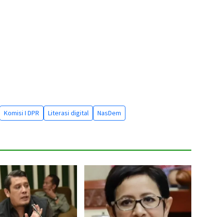
Komisi I DPR
Literasi digital
NasDem