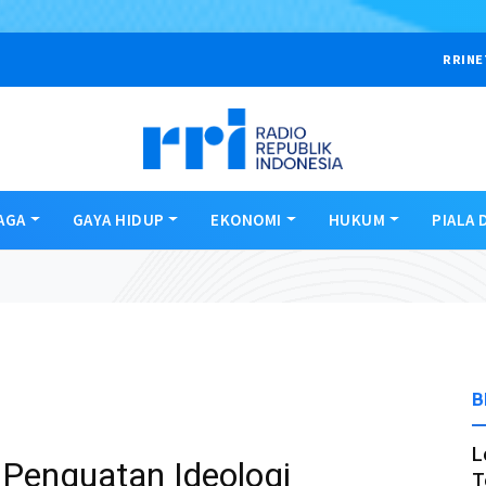
RRINE
AGA
GAYA HIDUP
EKONOMI
HUKUM
PIALA 
B
L
 Penguatan Ideologi
T