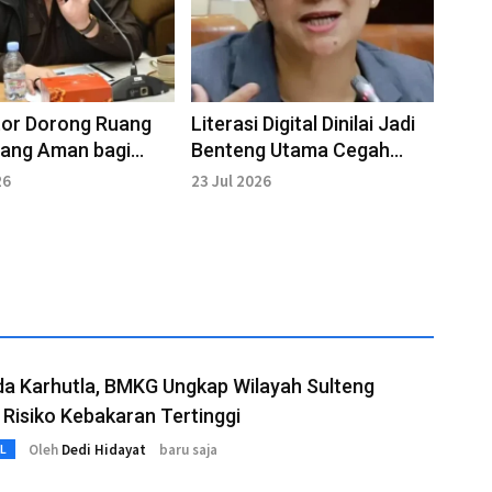
tor Dorong Ruang
Literasi Digital Dinilai Jadi
 yang Aman bagi
Benteng Utama Cegah
TPPO di Ruang Digital
26
23 Jul 2026
a Karhutla, BMKG Ungkap Wilayah Sulteng
Risiko Kebakaran Tertinggi
Oleh
Dedi Hidayat
baru saja
L