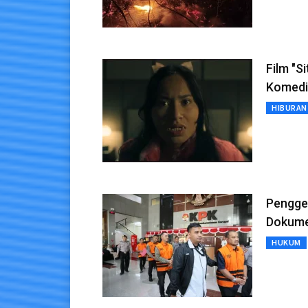
Film "S
Komedi
HIBURAN
Pengge
Dokume
HUKUM