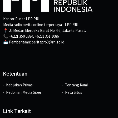
Kantor Pusat LPP RRI
Media radio berita online terpercaya - LPP RRI
📍 Jl. Medan Merdeka Barat No.4-5, Jakarta Pusat.
📞 +6221 350 0584, +6221 351 1086
📩 Pemberitaan: beritapro3@rri.go.id
Ketentuan
Kebijakan Privasi
Tentang Kami
Pedoman Media Siber
Peta Situs
Link Terkait