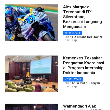
Alex Marquez
Tercepat di FP1
Silverstone,
Bezzecchi Langsung
Mengancam
OTOSPORT
Oleh
Lie Liliana Dea Jovita
baru saja
Kemenkes Tekankan
Penguatan Koordinasi
di Program Internship
Dokter Indonesia
KESEHATAN
Oleh
Anisa Putri Haniyah
baru saja
Wamendagri Ajak