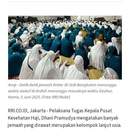
Arsip - Detik-detik jemaah kloter 30 SUB Bangkalan menunggu
waktu wukuf di Arofah menunggu masuknya waktu Dzuhur,
Kamis, 5 Juni 2025. (Foto: RRI/Mukti)
RRI.CO.ID, Jakarta - Pelaksana Tugas Kepala Pusat
Kesehatan Haji, Dhani Pramudya mengatakan banyak
jemaah yang dirawat merupakan kelompok lanjut usia.