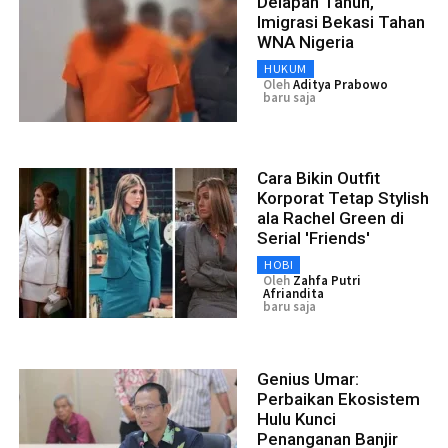
Delapan Tahun,
Imigrasi Bekasi Tahan
WNA Nigeria
HUKUM
Oleh
Aditya Prabowo
baru saja
Cara Bikin Outfit
Korporat Tetap Stylish
ala Rachel Green di
Serial 'Friends'
HOBI
Oleh
Zahfa Putri
Afriandita
baru saja
Genius Umar:
Perbaikan Ekosistem
Hulu Kunci
Penanganan Banjir