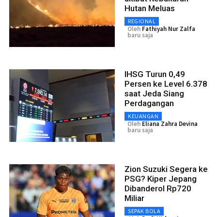
Hutan Meluas
REGIONAL
Oleh
Fathiyah Nur Zalfa
baru saja
IHSG Turun 0,49
Persen ke Level 6.378
saat Jeda Siang
Perdagangan
KEUANGAN
Oleh
Eliana Zahra Devina
baru saja
Zion Suzuki Segera ke
PSG? Kiper Jepang
Dibanderol Rp720
Miliar
SEPAK BOLA