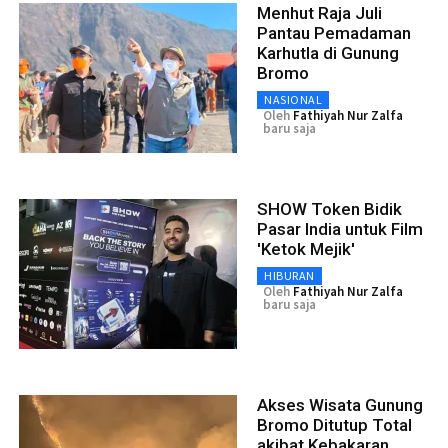
Menhut Raja Juli
Pantau Pemadaman
Karhutla di Gunung
Bromo
NASIONAL
Oleh
Fathiyah Nur Zalfa
baru saja
SHOW Token Bidik
Pasar India untuk Film
'Ketok Mejik'
HIBURAN
Oleh
Fathiyah Nur Zalfa
baru saja
Akses Wisata Gunung
Bromo Ditutup Total
akibat Kebakaran