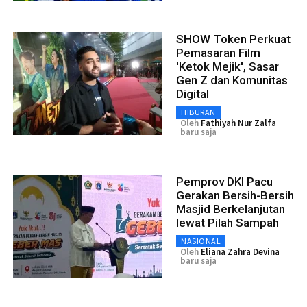
SHOW Token Perkuat
Pemasaran Film
'Ketok Mejik', Sasar
Gen Z dan Komunitas
Digital
HIBURAN
Oleh
Fathiyah Nur Zalfa
baru saja
Pemprov DKI Pacu
Gerakan Bersih-Bersih
Masjid Berkelanjutan
lewat Pilah Sampah
NASIONAL
Oleh
Eliana Zahra Devina
baru saja