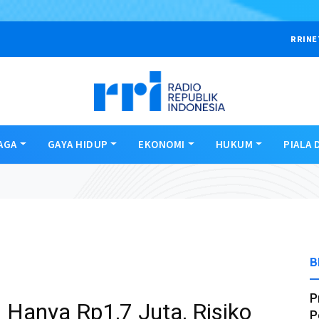
RRINE
AGA
GAYA HIDUP
EKONOMI
HUKUM
PIALA 
B
P
 Hanya Rp1,7 Juta, Risiko
P