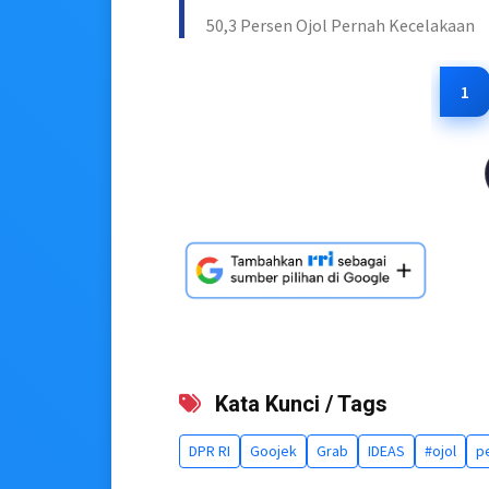
50,3 Persen Ojol Pernah Kecelakaan
1
Kata Kunci / Tags
DPR RI
Goojek
Grab
IDEAS
#ojol
p