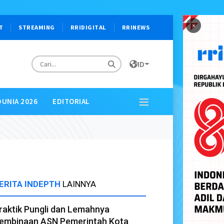
×
T
STREAMING
RRIDIGITAL
RRINEWS
ID
DUNIA 2026
EDITORIAL
ERITA INDEPTH
LAINNYA
raktik Pungli dan Lemahnya
embinaan ASN Pemerintah Kota