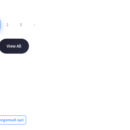
2
3
›
View All
engemudi ojol