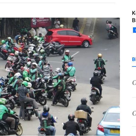
K
B
B