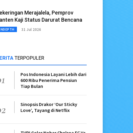
ekeringan Merajalela, Pemprov
anten Kaji Status Darurat Bencana
31 Jul 2026
INDEPTH
ERITA
TERPOPULER
Pos Indonesia Layani Lebih dari
01
600 Ribu Penerima Pensiun
Tiap Bulan
Sinopsis Drakor ‘Our Sticky
02
Love’, Tayang di Netflix
TVRI Gelar Nobar Chelsea FC Vs