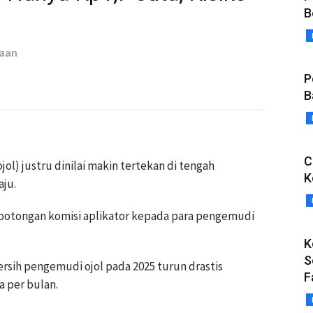
B
taan
P
B
C
ol) justru dinilai makin tertekan di tengah
K
aju.
otongan komisi aplikator kepada para pengemudi
K
S
sih pengemudi ojol pada 2025 turun drastis
F
a per bulan.