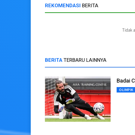
REKOMENDASI
BERITA
Tidak 
BERITA
TERBARU LAINNYA
Badai C
OLIMPIK