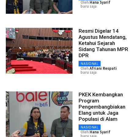
Oleh
Hana Syarif
baru saja
Resmi Digelar 14
Agustus Mendatang,
Ketahui Sejarah
Sidang Tahunan MPR
DPR
NASIONAL
Oleh
Afriani Respati
baru saja
PKEK Kembangkan
Program
Pengembangbiakan
Elang untuk Jaga
Populasi di Alam
NASIONAL
Oleh
Hana Syarif
baru saja