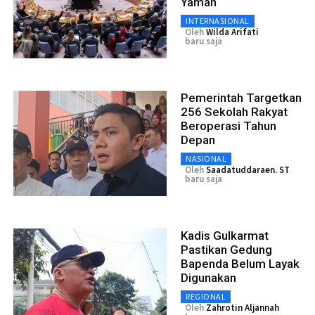
Yaman
INTERNASIONAL
Oleh
Wilda Arifati
baru saja
Pemerintah Targetkan
256 Sekolah Rakyat
Beroperasi Tahun
Depan
NASIONAL
Oleh
Saadatuddaraen. ST
baru saja
Kadis Gulkarmat
Pastikan Gedung
Bapenda Belum Layak
Digunakan
REGIONAL
Oleh
Zahrotin Aljannah