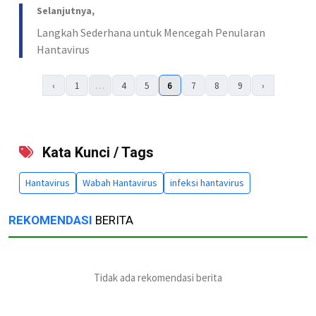
Selanjutnya,
Langkah Sederhana untuk Mencegah Penularan
Hantavirus
‹
1
…
4
5
6
7
8
9
›
Kata Kunci / Tags
Hantavirus
Wabah Hantavirus
infeksi hantavirus
REKOMENDASI
BERITA
Tidak ada rekomendasi berita