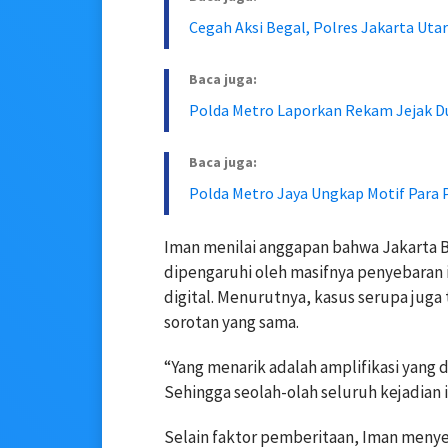
Cegah Aksi Begal, Polres Jakarta Uta
Baca juga:
Polda Metro Laporkan Rekam Jejak Du
Baca juga:
Polda Metro Jaya Ungkap Motif Para
Iman menilai anggapan bahwa Jakarta B
dipengaruhi oleh masifnya penyebaran i
digital. Menurutnya, kasus serupa juga 
sorotan yang sama.
“Yang menarik adalah amplifikasi yang 
Sehingga seolah-olah seluruh kejadian it
Selain faktor pemberitaan, Iman menye