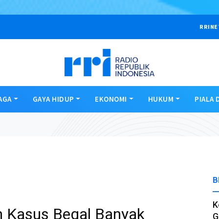
RRINE
AGA
GAYA HIDUP
EKONOMI
HUKUM
PIALA 
B
K
n Kasus Begal Banyak
G