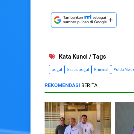
Kata Kunci / Tags
begal
kasus begal
Kriminal
Polda Metr
REKOMENDASI
BERITA