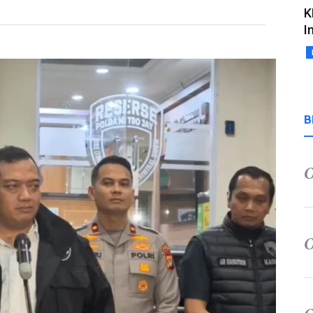
K
I
B