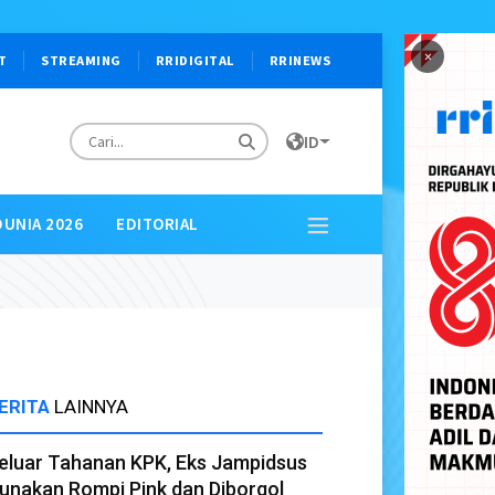
×
T
STREAMING
RRIDIGITAL
RRINEWS
ID
DUNIA 2026
EDITORIAL
ERITA
LAINNYA
eluar Tahanan KPK, Eks Jampidsus
unakan Rompi Pink dan Diborgol