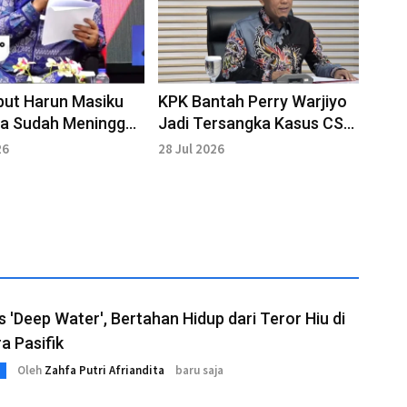
but Harun Masiku
KPK Bantah Perry Warjiyo
ja Sudah Meninggal,
Jadi Tersangka Kasus CSR
an Tetap
BI
26
28 Jul 2026
tkan
s 'Deep Water', Bertahan Hidup dari Teror Hiu di
a Pasifik
Oleh
Zahfa Putri Afriandita
baru saja