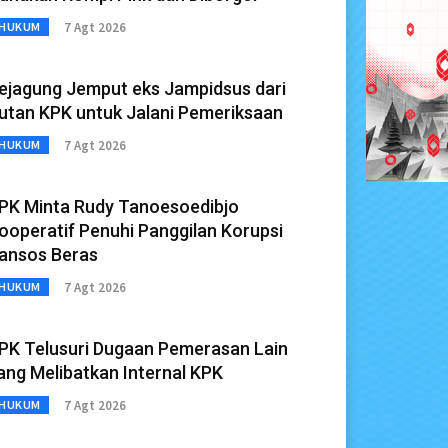
7 Agt 2026
HUKUM
ejagung Jemput eks Jampidsus dari
utan KPK untuk Jalani Pemeriksaan
7 Agt 2026
HUKUM
PK Minta Rudy Tanoesoedibjo
ooperatif Penuhi Panggilan Korupsi
ansos Beras
7 Agt 2026
HUKUM
PK Telusuri Dugaan Pemerasan Lain
ang Melibatkan Internal KPK
7 Agt 2026
HUKUM