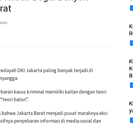
rat
taan
K
R
K
K
wilayah DKI Jakarta paling banyak terjadi di
B
enyangga.
baran kasus kriminal memiliki kaitan dengan teori
“teori balon”.
K
y
bahwa Jakarta Barat menjadi pusat maraknya aksi
sifnya penyebaran informasi di media sosial dan