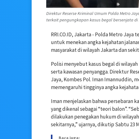
Direktur Reserse Kriminal Umum Polda Metro J
terkait pengungkapan kasus begal bersenjata di 
RRI.CO.ID, Jakarta - Polda Metro Jaya
untuk menekan angka kejahatan jalana
masyarakat di wilayah Jakarta dan sekit
Polisi menyebut kasus begal di wilayah 
serta kawasan penyangga. Direktur Re
Jaya, Kombes Pol. Iman Imannuddin, m
memengaruhi tingginya angka kejahata
Iman menjelaskan bahwa persebaran kas
yang dikenal sebagai “teori balon”. “Seb
dilakukan penegakan hukum di wilayah 
sekitarnya,” ujarnya, dikutip Sabtu 23 M
Baca juga: