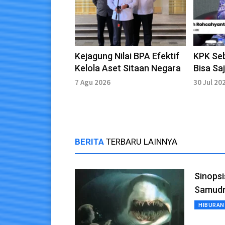
Kejagung Nilai BPA Efektif
KPK Se
Kelola Aset Sitaan Negara
Bisa Sa
Pencari
7 Agu 2026
30 Jul 20
Dilanju
BERITA
TERBARU LAINNYA
Sinopsi
Samudr
HIBURAN