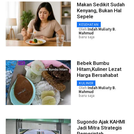
Makan Sedikit Sudah
Kenyang, Bukan Hal
Sepele
KESEHATAN
Oleh
Indah Muliaty B.
Mahmud
baru saja
Bebek Bumbu
Hitam,Kuliner Lezat
Harga Bersahabat
KULINER
Oleh
Indah Muliaty B.
Mahmud
baru saja
Sugondo Ajak KAHMI
Jadi Mitra Strategis
Pemerintah